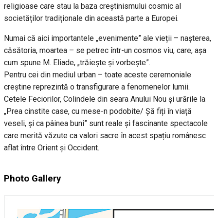
religioase care stau la baza creștinismului cosmic al
societăților tradiționale din această parte a Europei.
Numai că aici importantele „evenimente” ale vieții – nașterea,
căsătoria, moartea – se petrec într-un cosmos viu, care, așa
cum spune M. Eliade, „trăiește și vorbește”.
Pentru cei din mediul urban – toate aceste ceremoniale
creștine reprezintă o transfigurare a fenomenelor lumii.
Cetele Feciorilor, Colindele din seara Anului Nou și urările la
„Prea cinstite case, cu mese-n podobite/ Șă fiți în viață
veseli, și ca pâinea buni” sunt reale și fascinante spectacole
care merită văzute ca valori sacre în acest spațiu românesc
aflat între Orient și Occident.
Photo Gallery