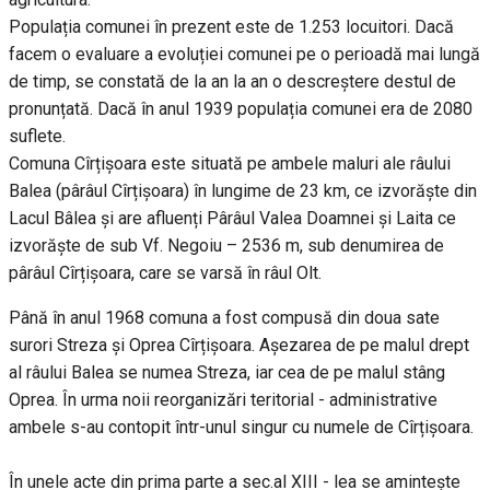
Populația comunei în prezent este de 1.253 locuitori. Dacă
facem o evaluare a evoluției comunei pe o perioadă mai lungă
de timp, se constată de la an la an o descreștere destul de
pronunțată. Dacă în anul 1939 populația comunei era de 2080
suflete.
Comuna Cîrțișoara este situată pe ambele maluri ale râului
Balea (pârâul Cîrțișoara) în lungime de 23 km, ce izvorăște din
Lacul Bâlea și are afluenți Pârâul Valea Doamnei și Laita ce
izvorăște de sub Vf. Negoiu – 2536 m, sub denumirea de
pârâul Cîrțișoara, care se varsă în râul Olt.
Până în anul 1968 comuna a fost compusă din doua sate
surori Streza și Oprea Cîrțișoara. Așezarea de pe malul drept
al râului Balea se numea Streza, iar cea de pe malul stâng
Oprea. În urma noii reorganizări teritorial - administrative
ambele s-au contopit într-unul singur cu numele de Cîrțișoara.
În unele acte din prima parte a sec.al XIII - lea se amintește