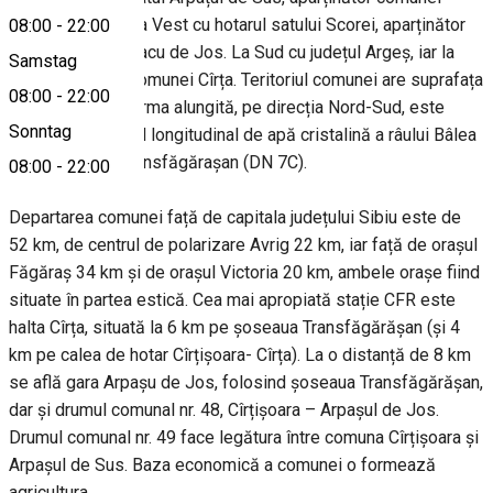
Arpașul de Jos La Vest cu hotarul satului Scorei, aparținător
08:00
-
22:00
comunei Porumbacu de Jos. La Sud cu județul Argeș, iar la
Samstag
Nord cu hotarul comunei Cîrța. Teritoriul comunei are suprafața
08:00
-
22:00
de 8.576 ha. În forma alungită, pe direcția Nord-Sud, este
Sonntag
traversată pe axul longitudinal de apă cristalină a râului Bâlea
și de șoseaua Transfăgărașan (DN 7C).
08:00
-
22:00
Departarea comunei față de capitala județului Sibiu este de
52 km, de centrul de polarizare Avrig 22 km, iar față de orașul
Făgăraș 34 km și de orașul Victoria 20 km, ambele orașe fiind
situate în partea estică. Cea mai apropiată stație CFR este
halta Cîrța, situată la 6 km pe șoseaua Transfăgărășan (și 4
km pe calea de hotar Cîrțișoara- Cîrța). La o distanță de 8 km
se află gara Arpașu de Jos, folosind șoseaua Transfăgărășan,
dar și drumul comunal nr. 48, Cîrțișoara – Arpașul de Jos.
Drumul comunal nr. 49 face legătura între comuna Cîrțișoara și
Arpașul de Sus. Baza economică a comunei o formează
agricultura.