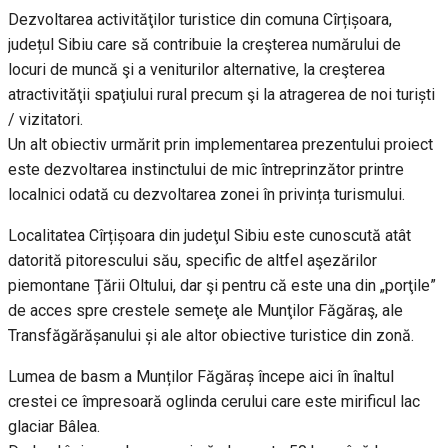
Dezvoltarea activităţilor turistice din comuna Cîrțișoara,
județul Sibiu care să contribuie la creşterea numărului de
locuri de muncă şi a veniturilor alternative, la creşterea
atractivităţii spaţiului rural precum şi la atragerea de noi turiști
/ vizitatori.
Un alt obiectiv urmărit prin implementarea prezentului proiect
este dezvoltarea instinctului de mic întreprinzător printre
localnici odată cu dezvoltarea zonei în privința turismului.
Localitatea Cîrțișoara din judeţul Sibiu este cunoscută atât
datorită pitorescului său, specific de altfel aşezărilor
piemontane Ţării Oltului, dar şi pentru că este una din „porţile”
de acces spre crestele semeţe ale Munţilor Făgăraş, ale
Transfăgărășanului și ale altor obiective turistice din zonă.
Lumea de basm a Munților Făgăraș începe aici în înaltul
crestei ce împresoară oglinda cerului care este mirificul lac
glaciar Bâlea.