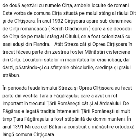
de două așezări cu numele Cîrța, ambele locuite de romani.
Este vorba de comuna Cîrța situată pe malul stâng al râului Olt
și de Cîrțișoara. În anul 1932 Cîrțișoara apare sub denumirea
de Cîrța românească ( Kerch Olachorum ) spre a se deosebi
de Cîrța de pe malul stâng al Oltului, ce a fost colonizată cu
sași aduși din Flandra. Atât Streza cât și Oprea Cîrțișoara în
trecut fâceau parte din zestrea fostei Mânăstiri cisterciene
din Cîrța. Locuitorii satelor în majoritatea lor erau iobagi, dar
darzi, păstrându-și cu sfințenie obiceiurile, credința și graiul
străbun.
În perioada feudalismului Streza și Oprea Cîrțișoara au facut
parte din vestita Țara a Făgărașului, care a avut un rol
important în trecutul Țării Românești cât și al Ardealului. De
Făgăraș e legată tradiția întemeierii Țării Românești și mult
timp Țara Făgărașului a fost stăpânită de domni munteni. În
anul 1391 Mircea cel Bătrân a construit o mănăstire ortodoxă
lângă comuna Cîrțișoara.