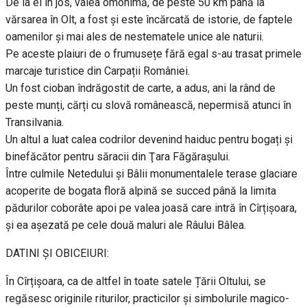
De la el în jos, valea omonimă, de peste 50 km până la
vărsarea în Olt, a fost și este încărcată de istorie, de faptele
oamenilor și mai ales de nestematele unice ale naturii.
Pe aceste plaiuri de o frumusețe fără egal s-au trasat primele
marcaje turistice din Carpații României.
Un fost cioban îndrăgostit de carte, a adus, ani la rând de
peste munți, cărți cu slovă românească, nepermisă atunci în
Transilvania.
Un altul a luat calea codrilor devenind haiduc pentru bogați și
binefăcător pentru săracii din Ţara Făgăraşului.
Între culmile Netedului și Bâlii monumentalele terase glaciare
acoperite de bogata floră alpină se succed până la limita
pădurilor coborâte apoi pe valea joasă care intră în Cîrțișoara,
și ea așezată pe cele două maluri ale Râului Bâlea.
DATINI ȘI OBICEIURI:
În Cîrțișoara, ca de altfel în toate satele Țării Oltului, se
regăsesc originile riturilor, practicilor și simbolurile magico-