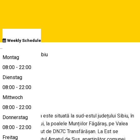
See schedule
Weekly Schedule
Deutsch
Cârțișoara, Jud. Sibiu
Montag
08:00
-
22:00
Dienstag
View on map
08:00
-
22:00
About
Mittwoch
08:00
-
22:00
Comuna Cîrțișoara este situată la sud-estul județului Sibiu, în
Donnerstag
mijlocul țării Oltului, la poalele Munțiilor Făgăraș, pe Valea
08:00
-
22:00
Bâlii, fiind străbătut de DN7C Transfărășan. La Est se
Freitag
învecinează cu satul Arpațul de Sus, aparținător comunei