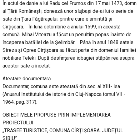
În actul de danie a lui Radu cel Frumos din 17 mai 1473, domn
al Țării Românești, donează unor slujbași de-ai lui o serie de
sate din Țara Făgărașului, printre care e amintită și
Cîrțișoara. În luna octombrie a anului 1599, în această
comună, Mihai Viteazu a făcut un penultim popas înainte de
începerea bătăliei de la Șelimbăr. Până în anul 1848 satele
Streza și Oprea Cîrțișoara au făcut parte din domeniul familiei
nobiliare Teleki. După desfințarea iobagiei stăpânirea asupra
acestor sate a încetat.
Atestare documentară
Documentar, comuna este atestată din sec. al XIII- lea
(Anuarul Institutului de istorie din Cluj-Napoca tomul VII -
1964, pag. 317).
OBIECTIVELE PROPUSE PRIN IMPLEMENTAREA
PROIECTULUI
„TRASEE TURISTICE, COMUNA CÎRȚIȘOARA, JUDEȚUL
SIBIU”