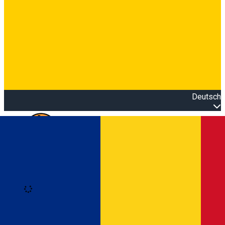
Deutsch
Open main menu
Loading
Anmeldung
Anmelden