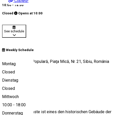
Copied!
10:00 - 18:00
Closed
Opens at
10:00
See schedule
Weekly Schedule
Galeriile de Artă Populară, Piaţa Mică, Nr. 21, Sibiu, România
Montag
Closed
Dienstag
View on map
Closed
About
Mittwoch
10:00
-
18:00
Das Haus der Künste ist eines den historischen Gebäude der
Donnerstag