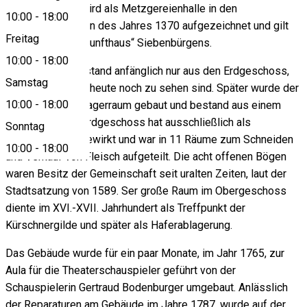
Stadt Sibiu. Sie wird als Metzgereienhalle in den
10:00
-
18:00
Kirchenabschriften des Jahres 1370 aufgezeichnet und gilt
Freitag
als das älteste „Zunfthaus“ Siebenbürgens.
10:00
-
18:00
Das Gebäude bestand anfänglich nur aus den Erdgeschoss,
Samstag
dessen Gewölbe heute noch zu sehen sind. Später wurde der
10:00
-
18:00
erste Stock als Lagerraum gebaut und bestand aus einem
Einzelsaal. Das Erdgeschoss hat ausschließlich als
Sonntag
Gewerbefläche gewirkt und war in 11 Räume zum Schneiden
10:00
-
18:00
und Verkauf von Fleisch aufgeteilt. Die acht offenen Bögen
waren Besitz der Gemeinschaft seit uralten Zeiten, laut der
Stadtsatzung von 1589. Ser große Raum im Obergeschoss
diente im XVI.-XVII. Jahrhundert als Treffpunkt der
Kürschnergilde und später als Haferablagerung.
Das Gebäude wurde für ein paar Monate, im Jahr 1765, zur
Aula für die Theaterschauspieler geführt von der
Schauspielerin Gertraud Bodenburger umgebaut. Anlässlich
der Reparaturen am Gebäude im Jahre 1787, wurde auf der