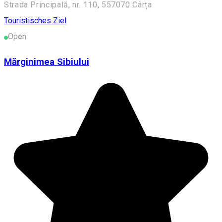
Strada Principală, nr. 110, 557070 Cârța
Touristisches Ziel
Open
Mărginimea Sibiului