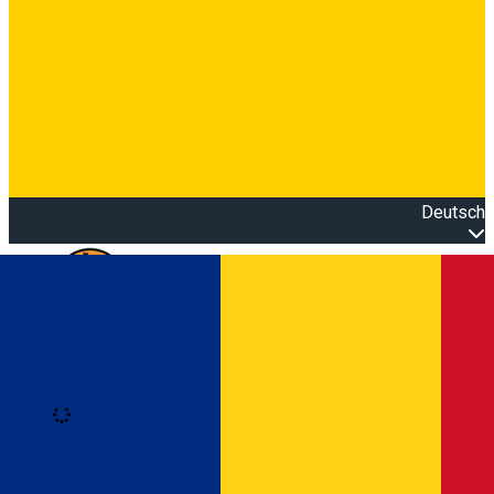
Deutsch
Open main menu
Loading
Anmeldung
Anmelden