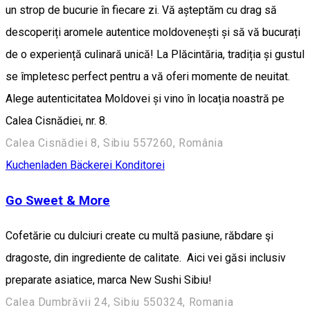
un strop de bucurie în fiecare zi. Vă așteptăm cu drag să
descoperiți aromele autentice moldovenești și să vă bucurați
de o experiență culinară unică! La Plăcintăria, tradiția și gustul
se împletesc perfect pentru a vă oferi momente de neuitat.
Alege autenticitatea Moldovei și vino în locația noastră pe
Calea Cisnădiei, nr. 8.
Calea Cisnădiei 8, Sibiu 557260, România
Kuchenladen Bäckerei Konditorei
Go Sweet & More
Cofetărie cu dulciuri create cu multă pasiune, răbdare şi
dragoste, din ingrediente de calitate. Aici vei găsi inclusiv
preparate asiatice, marca New Sushi Sibiu!
Calea Dumbrăvii 24, Sibiu 550324, Romania