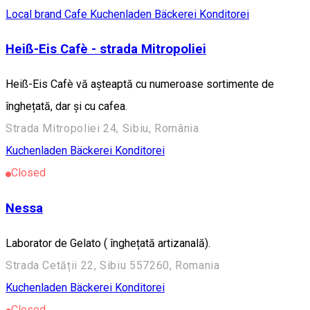
Local brand
Cafe
Kuchenladen Bäckerei Konditorei
Heiß-Eis Cafè - strada Mitropoliei
Heiß-Eis Cafè vă așteaptă cu numeroase sortimente de
înghețată, dar și cu cafea.
Strada Mitropoliei 24, Sibiu, România
Kuchenladen Bäckerei Konditorei
Closed
Nessa
Laborator de Gelato ( înghețată artizanală).
Strada Cetății 22, Sibiu 557260, Romania
Kuchenladen Bäckerei Konditorei
Closed