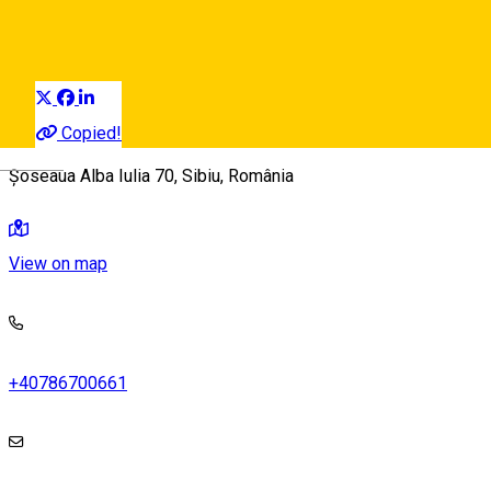
Kuchenladen Bäckerei Konditorei
Distribuie
Copied!
Deutsch
Șoseaua Alba Iulia 70, Sibiu, România
View on map
+40786700661