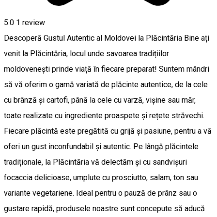
5.0
1 review
Descoperă Gustul Autentic al Moldovei la Plăcintăria Bine ați
venit la Plăcintăria, locul unde savoarea tradițiilor
moldovenești prinde viață în fiecare preparat! Suntem mândri
să vă oferim o gamă variată de plăcinte autentice, de la cele
cu brânză și cartofi, până la cele cu varză, vișine sau măr,
toate realizate cu ingrediente proaspete și rețete străvechi.
Fiecare plăcintă este pregătită cu grijă și pasiune, pentru a vă
oferi un gust inconfundabil și autentic. Pe lângă plăcintele
tradiționale, la Plăcintăria vă delectăm și cu sandvișuri
focaccia delicioase, umplute cu prosciutto, salam, ton sau
variante vegetariene. Ideal pentru o pauză de prânz sau o
gustare rapidă, produsele noastre sunt concepute să aducă