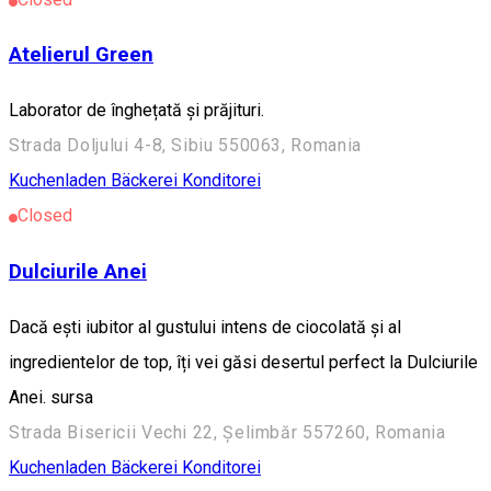
Atelierul Green
Laborator de înghețată și prăjituri.
Strada Doljului 4-8, Sibiu 550063, Romania
Kuchenladen Bäckerei Konditorei
Closed
Dulciurile Anei
Dacă ești iubitor al gustului intens de ciocolată și al
ingredientelor de top, îți vei găsi desertul perfect la Dulciurile
Anei. sursa
Strada Bisericii Vechi 22, Șelimbăr 557260, Romania
Kuchenladen Bäckerei Konditorei