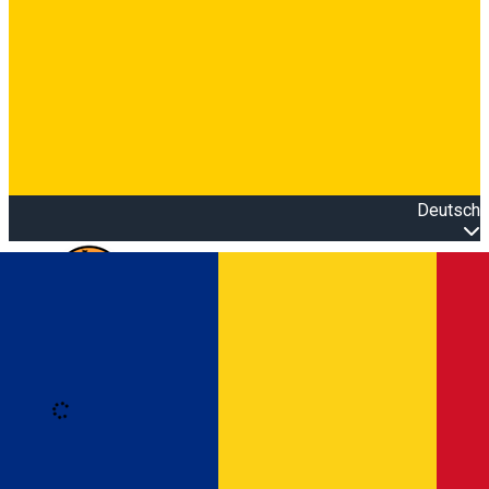
Deutsch
Open main menu
Loading
Anmeldung
Anmelden