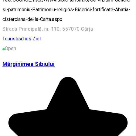
si-patrimoniu-Patrimoniu-religios-Biserici-fortificate-Abatia-
cisterciana-de-la-Carta.aspx
Strada Principală, nr. 110, 557070 Cârța
Touristisches Ziel
Open
Mărginimea Sibiului