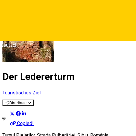
Deutsch
Der Ledererturm
Touristisches Ziel
Distribuie
Copied!
Turnul Pielarilor, Strada Pulberăriei, Sibiu, România