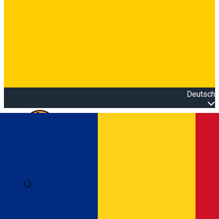
Deutsch
Open main menu
Loading
Anmeldung
Anmelden