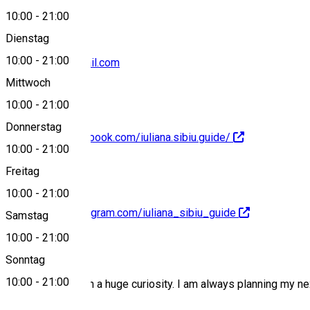
10:00
-
21:00
Dienstag
10:00
-
21:00
iuliana1412@gmail.com
Mittwoch
10:00
-
21:00
Donnerstag
https://www.facebook.com/iuliana.sibiu.guide/
10:00
-
21:00
Freitag
10:00
-
21:00
https://www.instagram.com/iuliana_sibiu_guide
Samstag
10:00
-
21:00
About
Sonntag
10:00
-
21:00
I am a person with a huge curiosity. I am always planning my next