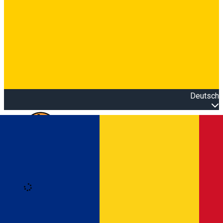
Deutsch
Open main menu
Loading
Anmeldung
Anmelden