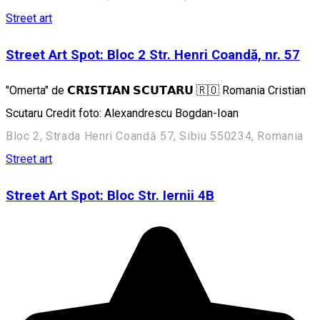
Street art
Street Art Spot: Bloc 2 Str. Henri Coandă, nr. 57
"Omerta" de 𝗖𝗥𝗜𝗦𝗧𝗜𝗔𝗡 𝗦𝗖𝗨𝗧𝗔𝗥𝗨 🇷🇴 Romania Cristian
Scutaru Credit foto: Alexandrescu Bogdan-Ioan
Bloc 2, Strada Henri Coandă 57, Sibiu 550234, Romania
Street art
Street Art Spot: Bloc Str. Iernii 4B