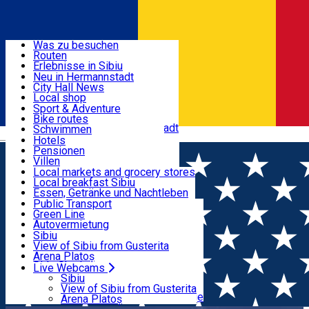
Entdecke
Was zu besuchen
Routen
Nützliche informationen
Erlebnisse in Sibiu
Podcast
Neu in Hermannstadt
Kultur
City Hall News
Aktivitäten & Abenteuer
Museen
Local shop
Kirchen
Sibiu Handwerker
Sport & Adventure
Parks, Zoo
Sibiul Verde
Bike routes
Unterkunft
Im Umkreis von Hermannstadt
Public services
Schwimmen
Română
Bildung
Reiten
Hotels
Wie komme ich nach Sibiu?
Fitnessstudio
Pensionen
Essen, Getränke & Nachtleben
Touristeninfo
Loc de joacă indoor
Villen
Reiseführer
Loc de joacă outdoor
Hostels
Local markets and grocery stores
Guided tours
Ski
Motels
Local breakfast Sibiu
Transport & Parken
Local publication
Eislaufen
Camping
Essen, Getränke und Nachtleben
Schönheitssalon
Yoga
Zimmer zu vermieten
Pizza
Public Transport
Wohnungen
Fast Food
Green Line
Live Webcams
Unterkunft außerhalb von Sibiu
Kaffeestube
Autovermietung
Konditorei
Fahrad verleih
Sibiu
Pub, Bar
Scooter rentals
View of Sibiu from Gusterita
Nachtclubs
Taxi
Arena Platoș
Bäckerei
Ride Sharing
Live Webcams
Home
Street art
Street Art Spot: Bloc Calea Cisnădiei,
Park-Tickets
Sibiu
Parkplätze
View of Sibiu from Gusterita
nr. 17C
Ladestationen für Elektrofahrzeuge
Arena Platoș