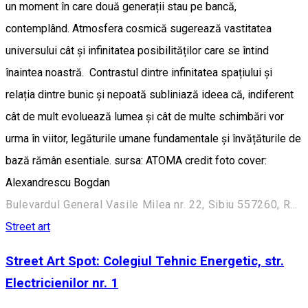
un moment în care două generații stau pe bancă,
contemplând. Atmosfera cosmică sugerează vastitatea
universului cât și infinitatea posibilităților care se întind
înaintea noastră. Contrastul dintre infinitatea spațiului și
relația dintre bunic și nepoată subliniază ideea că, indiferent
cât de mult evoluează lumea și cât de multe schimbări vor
urma în viitor, legăturile umane fundamentale și învățăturile de
bază rămân esentiale. sursa: ATOMA credit foto cover:
Alexandrescu Bogdan
Bulevardul General Vasile Milea nr. 22, Sibiu 557260, Romania
Street art
Street Art Spot: Colegiul Tehnic Energetic, str.
Electricienilor nr. 1