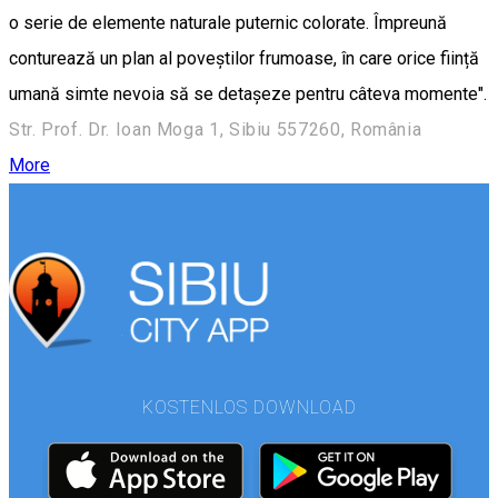
o serie de elemente naturale puternic colorate. Împreună
conturează un plan al poveștilor frumoase, în care orice ființă
umană simte nevoia să se detașeze pentru câteva momente".
Str. Prof. Dr. Ioan Moga 1, Sibiu 557260, România
More
KOSTENLOS DOWNLOAD