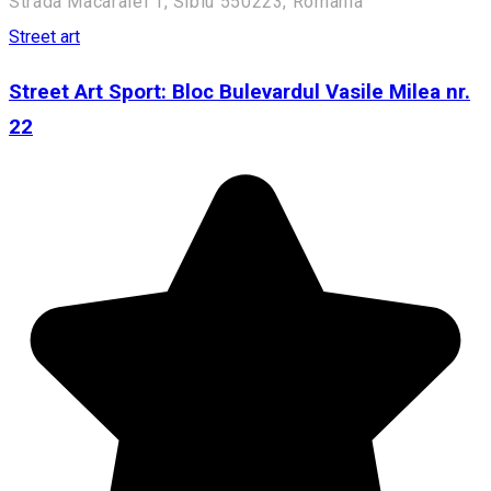
Strada Macaralei 1, Sibiu 550223, Romania
Street art
Street Art Sport: Bloc Bulevardul Vasile Milea nr.
22