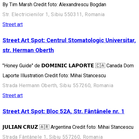
By Tim Marsh Credit foto: Alexandrescu Bogdan
Str. Electricienilor 1, Sibiu 550311, Romania
Street art
Street Art Spot: Centrul Stomatologic Universitar,
str. Herman Oberth
"Honey Guide" de 𝗗𝗢𝗠𝗜𝗡𝗜𝗖 𝗟𝗔𝗣𝗢𝗥𝗧𝗘 🇨🇦 Canada Dom
Laporte Illustration Credit foto: Mihai Stancescu
Strada Hermann Oberth, Sibiu 557260, Romania
Street art
Street Art Spot: Bloc 52A, Str. Fântânele nr. 1
𝗝𝗨𝗟𝗜𝗔𝗡 𝗖𝗥𝗨𝗭 🇦🇷 Argentina Credit foto: Mihai Stancescu
Strada Fântânele 1, Sibiu 557260, Romania