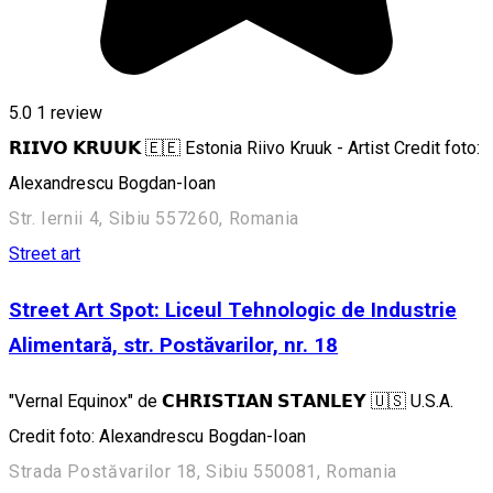
5.0
1 review
𝗥𝗜𝗜𝗩𝗢 𝗞𝗥𝗨𝗨𝗞 🇪🇪 Estonia Riivo Kruuk - Artist Credit foto:
Alexandrescu Bogdan-Ioan
Str. Iernii 4, Sibiu 557260, Romania
Street art
Street Art Spot: Liceul Tehnologic de Industrie
Alimentară, str. Postăvarilor, nr. 18
"Vernal Equinox" de 𝗖𝗛𝗥𝗜𝗦𝗧𝗜𝗔𝗡 𝗦𝗧𝗔𝗡𝗟𝗘𝗬 🇺🇸 U.S.A.
Credit foto: Alexandrescu Bogdan-Ioan
Strada Postăvarilor 18, Sibiu 550081, Romania