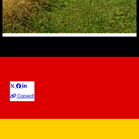
Kirchenburg Holzmengen
Visit in Sibiu County
Distribuie
Copied!
Hosman, Romania
View on map