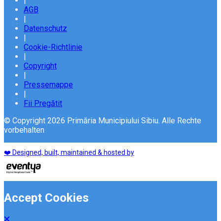
|
AGB
|
Datenschutz
|
Cookie-Richtlinie
|
Copyright
|
Pressemappe
|
Fii Pregătit
© Copyright 2026 Primăria Municipiului Sibiu. Alle Rechte
vorbehalten
❤️ Designed, built, maintained & hosted by
Accept Cookies