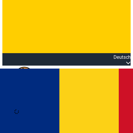
Deutsch
Open main menu
Loading
Anmeldung
Anmelden