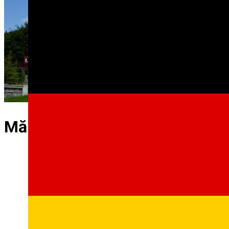
Mănăstirea Cîrțișoara