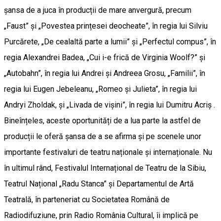
șansa de a juca în producții de mare anvergură, precum
„Faust” și „Povestea prințesei deocheate”, în regia lui Silviu
Purcărete, „De cealaltă parte a lumii” și „Perfectul compus”, în
regia Alexandrei Badea, „Cui i-e frică de Virginia Woolf?” și
„Autobahn”, în regia lui Andrei și Andreea Grosu, „Familii”, în
regia lui Eugen Jebeleanu, „Romeo și Julieta”, în regia lui
Andryi Zholdak, și „Livada de vișini”, în regia lui Dumitru Acriș .
Bineînțeles, aceste oportunități de a lua parte la astfel de
producții le oferă șansa de a se afirma și pe scenele unor
importante festivaluri de teatru naționale și internaționale. Nu
în ultimul rând, Festivalul Internațional de Teatru de la Sibiu,
Teatrul Național „Radu Stanca” și Departamentul de Artă
Teatrală, în parteneriat cu Societatea Română de
Radiodifuziune, prin Radio România Cultural, îi implică pe