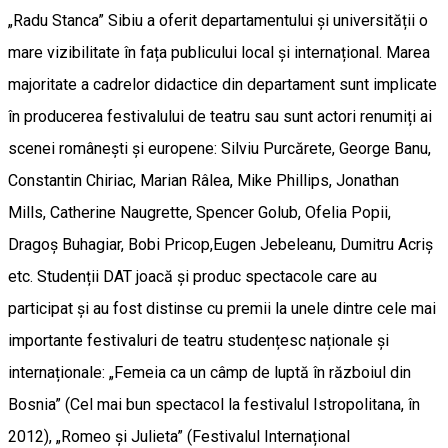
„Radu Stanca” Sibiu a oferit departamentului și universității o
mare vizibilitate în fața publicului local și internațional. Marea
majoritate a cadrelor didactice din departament sunt implicate
în producerea festivalului de teatru sau sunt actori renumiți ai
scenei românești și europene: Silviu Purcărete, George Banu,
Constantin Chiriac, Marian Râlea, Mike Phillips, Jonathan
Mills, Catherine Naugrette, Spencer Golub, Ofelia Popii,
Dragoș Buhagiar, Bobi Pricop,Eugen Jebeleanu, Dumitru Acriș
etc. Studenții DAT joacă și produc spectacole care au
participat și au fost distinse cu premii la unele dintre cele mai
importante festivaluri de teatru studențesc naționale și
internaționale: „Femeia ca un câmp de luptă în războiul din
Bosnia” (Cel mai bun spectacol la festivalul Istropolitana, în
2012), „Romeo și Julieta” (Festivalul Internațional