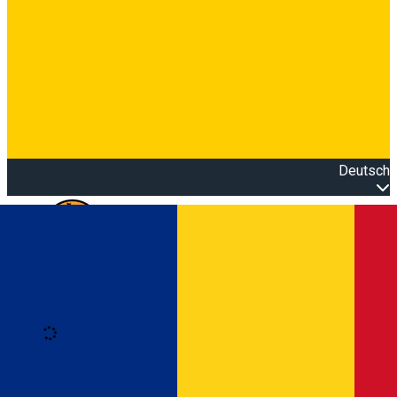
Deutsch
Open main menu
Loading
Anmeldung
Anmelden