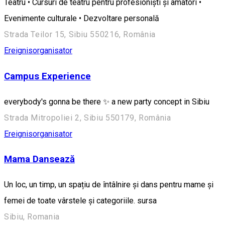
Teatru • Cursuri de teatru pentru profesioniști și amatori •
Evenimente culturale • Dezvoltare personală
Strada Teilor 15, Sibiu 550216, România
Ereignisorganisator
Campus Experience
everybody's gonna be there ✨ a new party concept in Sibiu
Strada Mitropoliei 2, Sibiu 550179, România
Ereignisorganisator
Mama Dansează
Un loc, un timp, un spațiu de întâlnire și dans pentru mame și
femei de toate vârstele și categoriile. sursa
Sibiu, Romania