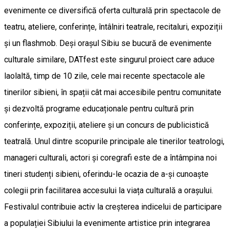
evenimente ce diversifică oferta culturală prin spectacole de
teatru, ateliere, conferințe, întâlniri teatrale, recitaluri, expoziții
și un flashmob. Deși orașul Sibiu se bucură de evenimente
culturale similare, DATfest este singurul proiect care aduce
laolaltă, timp de 10 zile, cele mai recente spectacole ale
tinerilor sibieni, în spații cât mai accesibile pentru comunitate
și dezvoltă programe educaționale pentru cultură prin
conferințe, expoziții, ateliere și un concurs de publicistică
teatrală. Unul dintre scopurile principale ale tinerilor teatrologi,
manageri culturali, actori și coregrafi este de a întâmpina noi
tineri studenți sibieni, oferindu-le ocazia de a-și cunoaște
colegii prin facilitarea accesului la viața culturală a orașului.
Festivalul contribuie activ la creșterea indicelui de participare
a populației Sibiului la evenimente artistice prin integrarea