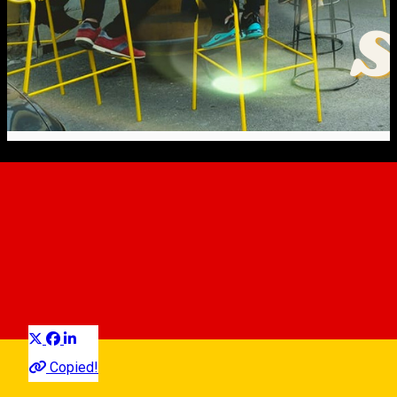
Mikroterrassen: der neue
Sommertrend in
Hermannstadt
Erfahrungen
Experiences
Erfahrungen in Sibiu
Distribuie
Copied!