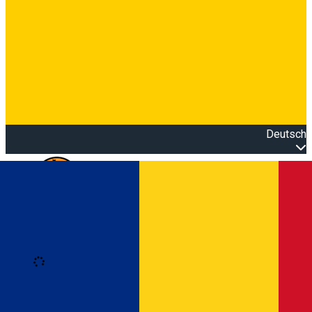
Deutsch
Open main menu
Loading
Anmeldung
Anmelden