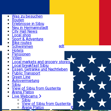
Entdecke
Was zu besuchen
Routen
Nützliche informationen
Erlebnisse in Sibiu
Podcast
Neu in Hermannstadt
Kultur
City Hall News
Aktivitäten & Abenteuer
Museen
Local shop
Kirchen
Sibiu Handwerker
Sport & Adventure
Parks, Zoo
Sibiul Verde
Bike routes
Unterkunft
Im Umkreis von Hermannstadt
Public services
Schwimmen
Română
Bildung
Reiten
Hotels
Wie komme ich nach Sibiu?
Fitnessstudio
Pensionen
Essen, Getränke & Nachtleben
Touristeninfo
Loc de joacă indoor
Villen
Reiseführer
Loc de joacă outdoor
Hostels
Local markets and grocery stores
Guided tours
Ski
Motels
Local breakfast Sibiu
Transport & Parken
Local publication
Eislaufen
Camping
Essen, Getränke und Nachtleben
Schönheitssalon
Yoga
Zimmer zu vermieten
Pizza
Public Transport
Wohnungen
Fast Food
Green Line
Live Webcams
Unterkunft außerhalb von Sibiu
Kaffeestube
Autovermietung
Konditorei
Fahrad verleih
Sibiu
Pub, Bar
Scooter rentals
View of Sibiu from Gusterita
Nachtclubs
Taxi
Arena Platoș
Bäckerei
Ride Sharing
Live Webcams
Home
Places
Mikroterrassen: der neue Sommertrend
Park-Tickets
Sibiu
Parkplätze
View of Sibiu from Gusterita
in Hermannstadt
Ladestationen für Elektrofahrzeuge
Arena Platoș