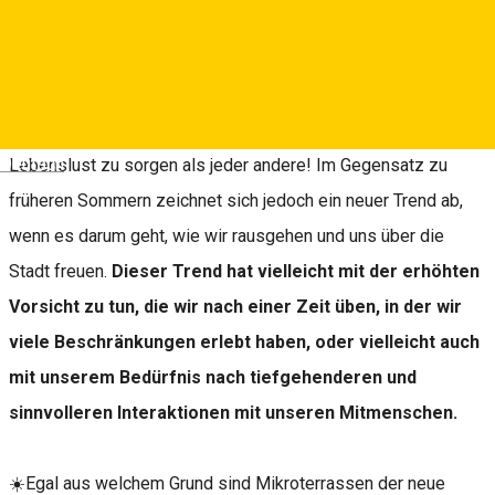
Sibiu, Romania
View on map
Dieser Sommer scheint für mehr Begeisterung und
Deutsch
Lebenslust zu sorgen als jeder andere! Im Gegensatz zu
früheren Sommern zeichnet sich jedoch ein neuer Trend ab,
wenn es darum geht, wie wir rausgehen und uns über die
Stadt freuen.
Dieser Trend hat vielleicht mit der erhöhten
Vorsicht zu tun, die wir nach einer Zeit üben, in der wir
viele Beschränkungen erlebt haben, oder vielleicht auch
mit unserem Bedürfnis nach tiefgehenderen und
sinnvolleren Interaktionen mit unseren Mitmenschen.
☀️Egal aus welchem Grund sind Mikroterrassen der neue