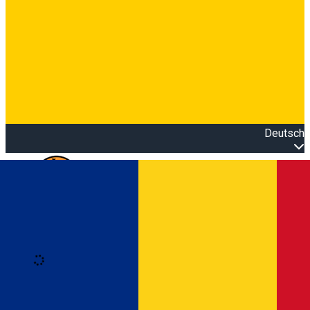
Deutsch
Open main menu
Loading
Anmeldung
Anmelden