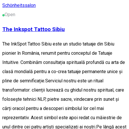
Schönheitssalon
Open
The Inkspot Tattoo Sibiu
The InkSpot Tattoo Sibiu este un studio tatuaje din Sibiu
pionier în România, renumit pentru conceptul de Tatuaje
Intuitive. Combinăm consultația spirituală profundă cu arta de
clasă mondială pentru a co-crea tatuaje permanente unice și
pline de semnificație. ​Serviciul nostru este un ritual
transformator: clienții lucrează cu ghidul nostru spiritual, care
folosește tehnici NLP, pietre sacre, vindecare prin sunet și
cărți oracol pentru a descoperi simbolul lor cel mai
reprezentativ. Acest simbol este apoi redat cu măiestrie de
unul dintre cei patru artiști specializați ai noștri. ​Pe lângă acest