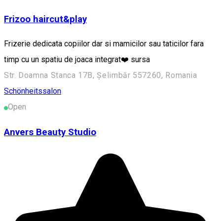
Frizoo haircut&play
Frizerie dedicata copiilor dar si mamicilor sau taticilor fara
timp cu un spatiu de joaca integrat❤️ sursa
Str. Doamna Stanca 17B, Șelimbăr 557260, Romania
Schönheitssalon
Open
Anvers Beauty Studio