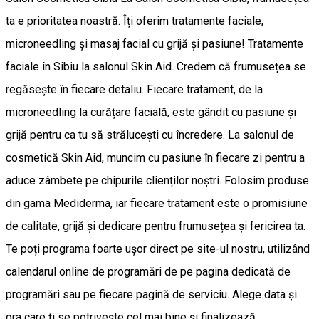
ta e prioritatea noastră. Îți oferim tratamente faciale,
microneedling și masaj facial cu grijă și pasiune! Tratamente
faciale în Sibiu la salonul Skin Aid. Credem că frumusețea se
regăsește în fiecare detaliu. Fiecare tratament, de la
microneedling la curățare facială, este gândit cu pasiune și
grijă pentru ca tu să strălucești cu încredere. La salonul de
cosmetică Skin Aid, muncim cu pasiune în fiecare zi pentru a
aduce zâmbete pe chipurile clienților noștri. Folosim produse
din gama Mediderma, iar fiecare tratament este o promisiune
de calitate, grijă și dedicare pentru frumusețea și fericirea ta.
Te poți programa foarte ușor direct pe site-ul nostru, utilizând
calendarul online de programări de pe pagina dedicată de
programări sau pe fiecare pagină de serviciu. Alege data și
ora care ți se potrivește cel mai bine și finalizează