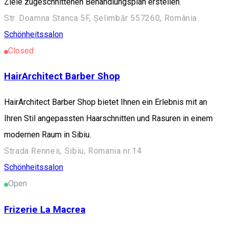
Ziele zugeschnittenen Behandlungsplan erstellen.
Str. Doamna Stanca 5F, Șelimbăr 557260, România
Schönheitssalon
Closed
HairArchitect Barber Shop
HairArchitect Barber Shop bietet Ihnen ein Erlebnis mit an
Ihren Stil angepassten Haarschnitten und Rasuren in einem
modernen Raum in Sibiu.
Strada Rennes, Sibiu, Romania nr.14
Schönheitssalon
Open
Frizerie La Macrea