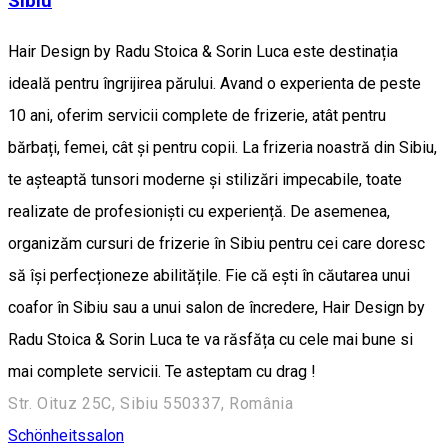
Sibiu
Hair Design by Radu Stoica & Sorin Luca este destinația
ideală pentru îngrijirea părului. Avand o experienta de peste
10 ani, oferim servicii complete de frizerie, atât pentru
bărbați, femei, cât și pentru copii. La frizeria noastră din Sibiu,
te așteaptă tunsori moderne și stilizări impecabile, toate
realizate de profesioniști cu experiență. De asemenea,
organizăm cursuri de frizerie în Sibiu pentru cei care doresc
să își perfecționeze abilitățile. Fie că ești în căutarea unui
coafor în Sibiu sau a unui salon de încredere, Hair Design by
Radu Stoica & Sorin Luca te va răsfăța cu cele mai bune si
mai complete servicii. Te asteptam cu drag !
Str. Oituz 25C, Sibiu 550337, România
Schönheitssalon