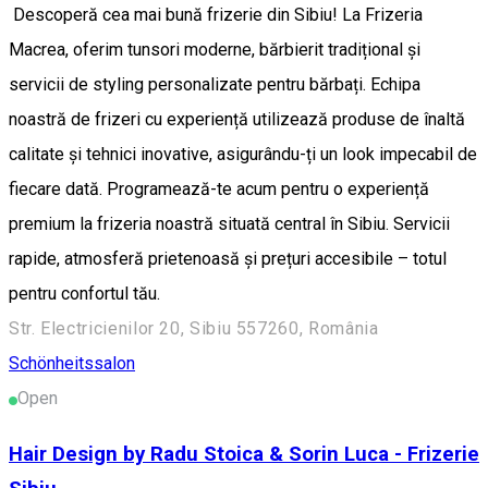
Descoperă cea mai bună frizerie din Sibiu! La Frizeria
Macrea, oferim tunsori moderne, bărbierit tradițional și
servicii de styling personalizate pentru bărbați. Echipa
noastră de frizeri cu experiență utilizează produse de înaltă
calitate și tehnici inovative, asigurându-ți un look impecabil de
fiecare dată. Programează-te acum pentru o experiență
premium la frizeria noastră situată central în Sibiu. Servicii
rapide, atmosferă prietenoasă și prețuri accesibile – totul
pentru confortul tău.
Str. Electricienilor 20, Sibiu 557260, România
Schönheitssalon
Open
Hair Design by Radu Stoica & Sorin Luca - Frizerie