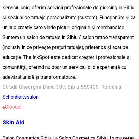
serviciu unic, oferim servicii profesionale de piercing in Sibiu
și sesiuni de tatuaje personalizate (custom). Funcționăm și ca
un hub creativ care vinde picturi originale și merchandise. ​
Suntem un salon de tatuaje in Sibiu / salon tattoo transparent
(inclusiv în ce privește prețuri tatuaje), prietenos și axat pe
educație. The InkSpot este dedicat creșterii profesionale și
comunității, oferind nu doar un serviciu, ci o experiență cu
adevărat unică și transformatoare.
Strada Gheorghe Dima 38c, Sibiu 550409, România
Schönheitssalon
Closed
Skin Aid
Salon Cosmetica Sibiu La Salon Cosmetica Sibiu, frumusețea