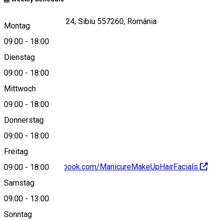
Strada Someșului 24, Sibiu 557260, România
Montag
09:00
-
18:00
Dienstag
View on map
09:00
-
18:00
Mittwoch
09:00
-
18:00
0742604140
Donnerstag
09:00
-
18:00
Freitag
https://www.facebook.com/ManicureMakeUpHairFacials
09:00
-
18:00
Samstag
09:00
-
13:00
Sonntag