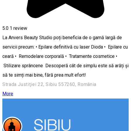
5.0
1 review
La Anvers Beauty Studio poți beneficia de o gamă largă de
servicii precum: • Epilare definitivă cu laser Dioda • Epilare cu
ceară • Remodelare corporală • Tratamente cosmetice •
Stilizare sprâncene Descoperă cât de simplu este să arăți și
să te simți mai bine, fără prea mult efort!
Strada Justiţiei 22, Sibiu 557260, România
More