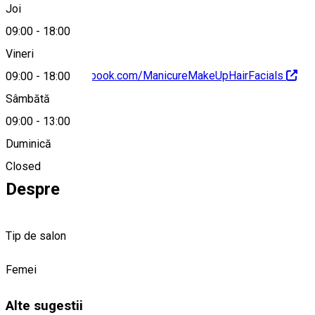
Joi
09:00
-
18:00
Vineri
https://www.facebook.com/ManicureMakeUpHairFacials
09:00
-
18:00
Sâmbătă
09:00
-
13:00
Duminică
0742604140
Closed
Despre
Tip de salon
Femei
Alte sugestii