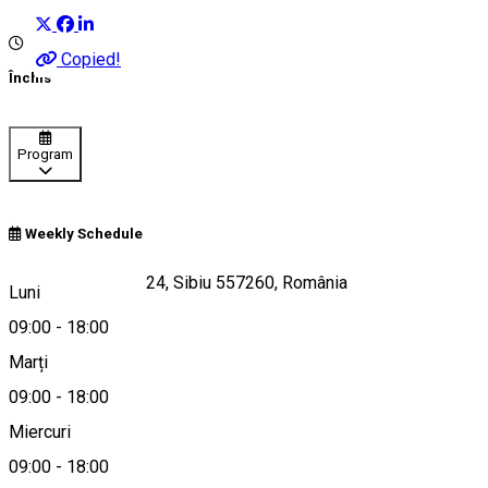
Copied!
Închis
Program
Weekly Schedule
Strada Someșului 24, Sibiu 557260, România
Luni
09:00
-
18:00
Marți
Hartă
09:00
-
18:00
Miercuri
09:00
-
18:00
0742604140