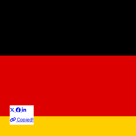
Parcare - Libertatea
Parkplatz
Distribuie
Copied!
Strada Targul Fanului,