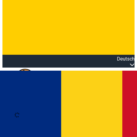
Deutsch
Open main menu
Loading
Anmeldung
Anmelden