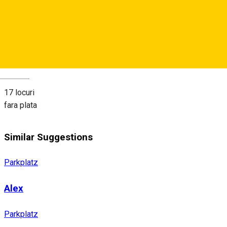
View on map
About
Deutsch
17 locuri
fara plata
Similar Suggestions
Parkplatz
Alex
Parkplatz