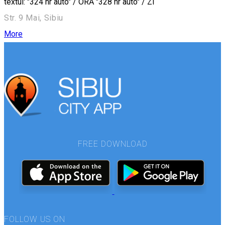
textul: "324 nr auto" / ORĂ "328 nr auto" / ZI
Str. 9 Mai, Sibiu
More
FREE DOWNLOAD
FOLLOW US ON