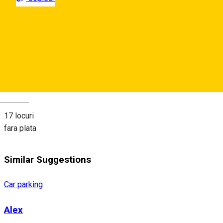
Strada Targul Fanului,
Map
About
Deutsch
17 locuri
fara plata
Similar Suggestions
Car parking
Alex