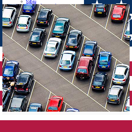
Parking tickets
Sibiu
Parking places
View of Sibiu from Gusterita
Electric vehicle charging points
Arena Platoș