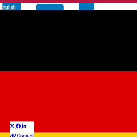
English
Parcare - Libertatea
Car parking
Distribuie
Copied!