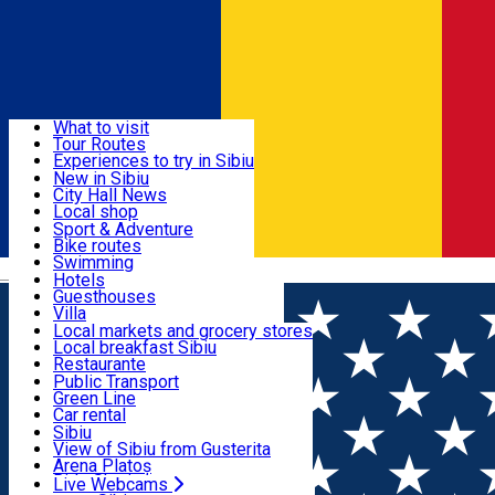
Sign In
Sign Up Free
Discover
What to visit
Tour Routes
Useful info
Experiences to try in Sibiu
Podcast
New in Sibiu
Culture
City Hall News
Activities & Adventure
Museums
Local shop
Churches
Sibiu artisans
Sport & Adventure
Parks, Zoo
Sibiul Verde
Bike routes
Accommodation
County of Sibiu
Public services
Swimming
Română
Education
Riding
Hotels
How do I get to Sibiu
Indoor activities
Guesthouses
Food, Drinks & Nightlife
Tourist Info
Loc de joacă indoor
Villa
Tour Guides
Loc de joacă outdoor
Hostels
Local markets and grocery stores
Guided tours
Ski
Motel
Local breakfast Sibiu
Transport & Parking
Publicații locale
Ice skating
Camping
Restaurante
Beauty salons
Yoga
Renting rooms
Pizza
Public Transport
Rooms for rent
Fast Food
Green Line
Live Webcams
Accommodation outside Sibiu
Coffee
Car rental
Sweets
Rent a bike
Sibiu
Pub, Bar
Scooter rentals
View of Sibiu from Gusterita
Night clubs
Taxi
Arena Platoș
Bakeries
Ride Sharing
Live Webcams
Home
Car parking
Parcare - Libertatea