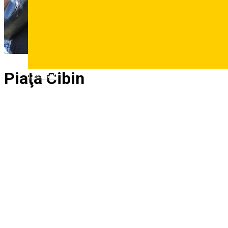
Piaţa Cibin
Deutsch