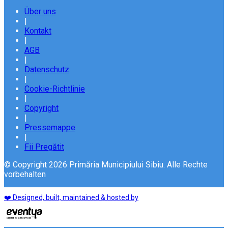
Über uns
|
Kontakt
|
AGB
|
Datenschutz
|
Cookie-Richtlinie
|
Copyright
|
Pressemappe
|
Fii Pregătit
© Copyright 2026 Primăria Municipiului Sibiu. Alle Rechte
vorbehalten
❤️ Designed, built, maintained & hosted by