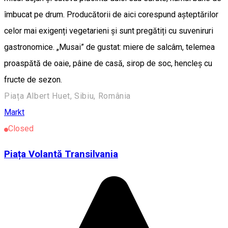
îmbucat pe drum. Producătorii de aici corespund așteptărilor
celor mai exigenți vegetarieni și sunt pregătiți cu suveniruri
gastronomice. „Musai” de gustat: miere de salcâm, telemea
proaspătă de oaie, pâine de casă, sirop de soc, hencleș cu
fructe de sezon.
Piața Albert Huet, Sibiu, România
Markt
Closed
Piața Volantă Transilvania