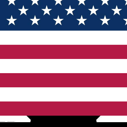
Markt
Markt
Closed
Piaţa Cibin
English