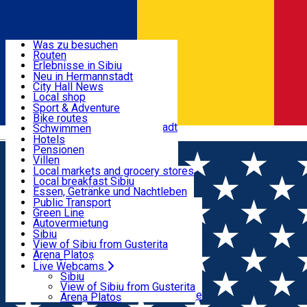
Entdecke
Was zu besuchen
Routen
Nützliche informationen
Erlebnisse in Sibiu
Podcast
Neu in Hermannstadt
Kultur
City Hall News
Aktivitäten & Abenteuer
Museen
Local shop
Kirchen
Sibiu Handwerker
Sport & Adventure
Parks, Zoo
Sibiul Verde
Bike routes
Unterkunft
Im Umkreis von Hermannstadt
Public services
Schwimmen
Română
Bildung
Reiten
Hotels
Wie komme ich nach Sibiu?
Fitnessstudio
Pensionen
Essen, Getränke & Nachtleben
Touristeninfo
Loc de joacă indoor
Villen
Reiseführer
Loc de joacă outdoor
Hostels
Local markets and grocery stores
Guided tours
Ski
Motels
Local breakfast Sibiu
Transport & Parken
Local publication
Eislaufen
Camping
Essen, Getränke und Nachtleben
Schönheitssalon
Yoga
Zimmer zu vermieten
Pizza
Public Transport
Wohnungen
Fast Food
Green Line
Live Webcams
Unterkunft außerhalb von Sibiu
Kaffeestube
Autovermietung
Konditorei
Fahrad verleih
Sibiu
Pub, Bar
Scooter rentals
View of Sibiu from Gusterita
Nachtclubs
Taxi
Arena Platoș
Bäckerei
Ride Sharing
Live Webcams
Home
Markt
Park-Tickets
Sibiu
Parkplätze
View of Sibiu from Gusterita
Ladestationen für Elektrofahrzeuge
Arena Platoș