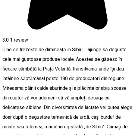
3.0
1 review
Cine se trezește de dimineață în Sibiu…. ajunge să deguste
cele mai gustoase produse locale. Acestea se găsesc în
fiecare sâmbătă la Piața Volantă Transilvania, unde își dau
întâlnire săptămânal peste 180 de producători din regiune.
Mireasma pâinii calde aburinde și a plăcintelor abia scoase
din cuptor vă vor ademeni să vă umpleți desaga cu
delicatese sibiene. Din diversitatea de lactate vei putea alege
doar după o degustare temeinică de urdă, caș, burduf de
munte sau telemea, marcă înregistrată „de Sibiu”. Cârnați de