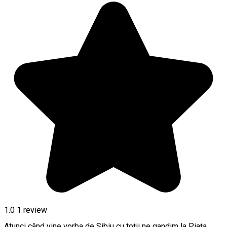
1.0
1 review
Atunci când vine vorba de Sibiu cu toţii ne gandim la Piaţa