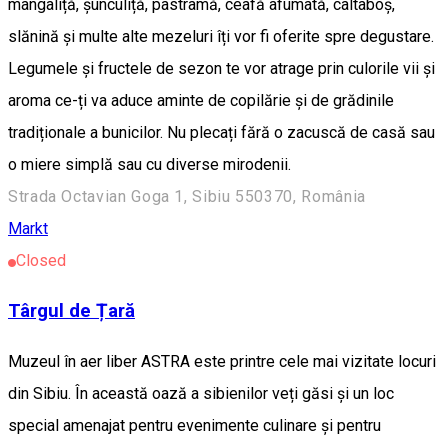
mangaliță, șunculiță, pastramă, ceafă afumată, caltaboș,
slănină și multe alte mezeluri îți vor fi oferite spre degustare.
Legumele și fructele de sezon te vor atrage prin culorile vii și
aroma ce-ți va aduce aminte de copilărie și de grădinile
tradiționale a bunicilor. Nu plecați fără o zacuscă de casă sau
o miere simplă sau cu diverse mirodenii.
Strada Octavian Goga 1, Sibiu 550370, România
Markt
Closed
Târgul de Țară
Muzeul în aer liber ASTRA este printre cele mai vizitate locuri
din Sibiu. În această oază a sibienilor veți găsi și un loc
special amenajat pentru evenimente culinare și pentru