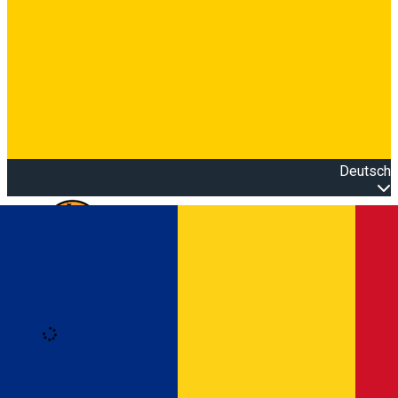
Deutsch
Open main menu
Loading
Anmeldung
Anmelden