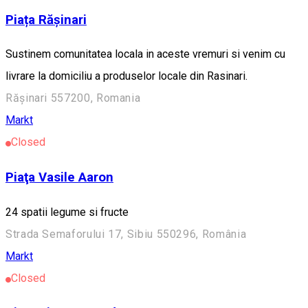
Piața Rășinari
Sustinem comunitatea locala in aceste vremuri si venim cu
livrare la domiciliu a produselor locale din Rasinari.
Rășinari 557200, Romania
Markt
Closed
Piaţa Vasile Aaron
24 spatii legume si fructe
Strada Semaforului 17, Sibiu 550296, România
Markt
Closed