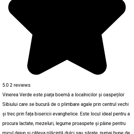
5.0
2
reviews
Vinerea Verde este piața boemă a localnicilor și oaspeților
Sibiului care se bucură de o plimbare agale prin centrul vechi
și trec prin fața bisericii evanghelice. Este locul ideal pentru a
procura lactate, mezeluri, legume proaspete și pâine pentru
micul dejun și câteva plăcintă dulci sau sărate, numai bune de