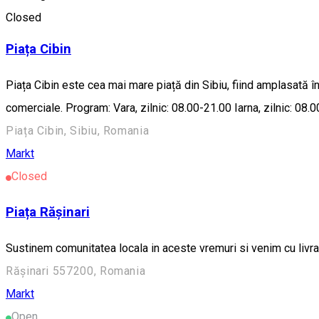
Open
Closed
Piața Cibin
Piața Cibin este cea mai mare piață din Sibiu, fiind amplasată î
comerciale. Program: Vara, zilnic: 08.00-21.00 Iarna, zilnic: 08.
Piața Cibin, Sibiu, Romania
Markt
Closed
Piața Rășinari
Sustinem comunitatea locala in aceste vremuri si venim cu livrar
Rășinari 557200, Romania
Markt
Open