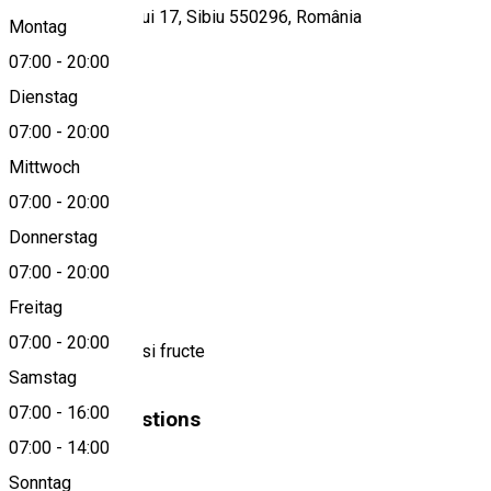
Strada Semaforului 17, Sibiu 550296, România
Montag
07:00
-
20:00
Dienstag
View on map
07:00
-
20:00
Mittwoch
07:00
-
20:00
0720110129
Donnerstag
07:00
-
20:00
About
Freitag
07:00
-
20:00
24 spatii legume si fructe
Samstag
07:00
-
16:00
Similar Suggestions
07:00
-
14:00
Markt
Sonntag