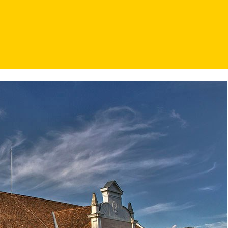
st transformat în casa de cultură a satului. Nu demult locul și toat
an.