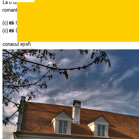
La o oră de sibiu găsiți un conac al unor familii nobile care a fo
romantismul istoriei, dar se încadrează și în peisajul contempor
(c) 📸 IG.com/greenminismartie/
(c) 📸 Daniel Secărescu
conacul apafi
Deutsch