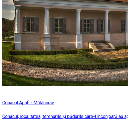
Conacul Apafi - Mălâncrav
Conacul, localitatea, terenurile și pădurile care-l înconjoară au a