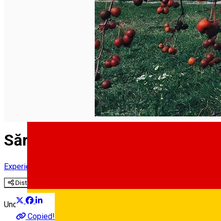
Sărbătoarea mărului
Experiences
Erfahrungen in Sibiu
Distribuie
Unde să te bucuri de culorile intense de octombrie și gusturile r
Copied!