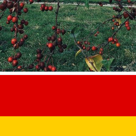
ecoltei, dacă nu la un festival al merelor într-un loc frumos ca î