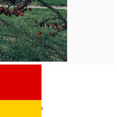
ntr-o poveste… adevărată.