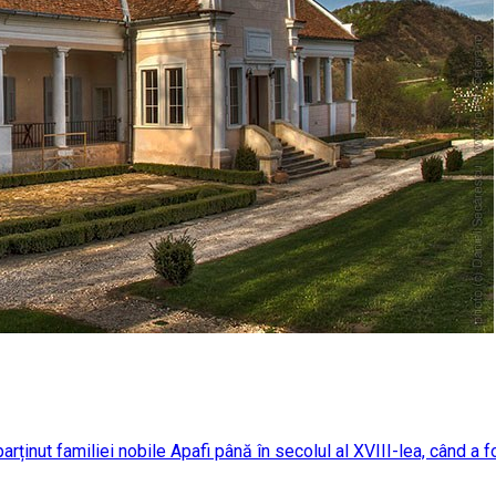
parținut familiei nobile Apafi până în secolul al XVIII-lea, când a f