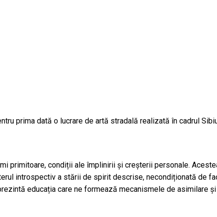
ntru prima dată o lucrare de artă stradală realizată în cadrul Sibi
i primitoare, condiții ale împlinirii și creșterii personale. Acest
erul introspectiv a stării de spirit descrise, necondiționată de fa
, reprezintă educația care ne formează mecanismele de asimilare și 