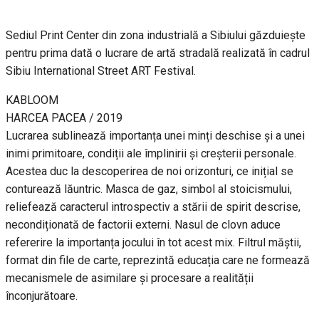
Sediul Print Center din zona industrială a Sibiului găzduiește
pentru prima dată o lucrare de artă stradală realizată în cadrul
Sibiu International Street ART Festival.
KABLOOM
HARCEA PACEA / 2019
Lucrarea sublinează importanța unei minți deschise și a unei
inimi primitoare, condiții ale împlinirii și creșterii personale.
Acestea duc la descoperirea de noi orizonturi, ce inițial se
conturează lăuntric. Masca de gaz, simbol al stoicismului,
reliefează caracterul introspectiv a stării de spirit descrise,
necondiționată de factorii externi. Nasul de clovn aduce
refererire la importanța jocului în tot acest mix. Filtrul măștii,
format din file de carte, reprezintă educația care ne formează
mecanismele de asimilare și procesare a realității
înconjurătoare.