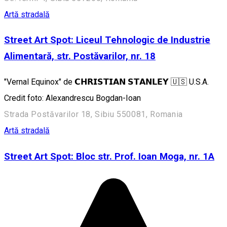
Artă stradală
Street Art Spot: Liceul Tehnologic de Industrie
Alimentară, str. Postăvarilor, nr. 18
"Vernal Equinox" de 𝗖𝗛𝗥𝗜𝗦𝗧𝗜𝗔𝗡 𝗦𝗧𝗔𝗡𝗟𝗘𝗬 🇺🇸 U.S.A.
Credit foto: Alexandrescu Bogdan-Ioan
Strada Postăvarilor 18, Sibiu 550081, Romania
Artă stradală
Street Art Spot: Bloc str. Prof. Ioan Moga, nr. 1A