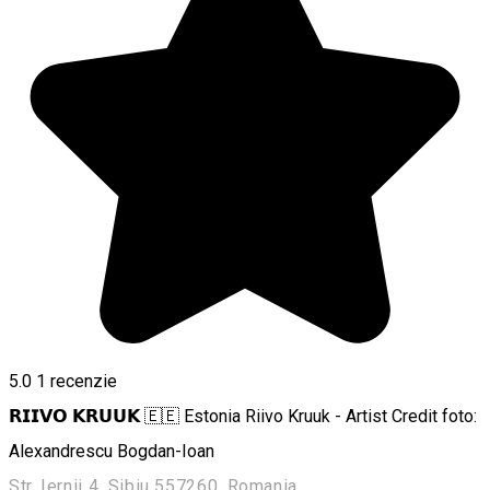
5.0
1 recenzie
𝗥𝗜𝗜𝗩𝗢 𝗞𝗥𝗨𝗨𝗞 🇪🇪 Estonia Riivo Kruuk - Artist Credit foto:
Alexandrescu Bogdan-Ioan
Str. Iernii 4, Sibiu 557260, Romania