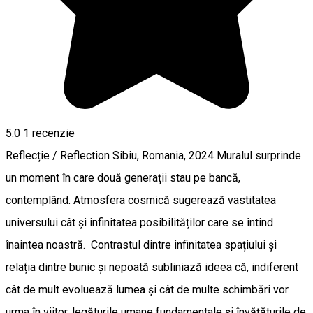
5.0
1 recenzie
Reflecție / Reflection Sibiu, Romania, 2024 Muralul surprinde
un moment în care două generații stau pe bancă,
contemplând. Atmosfera cosmică sugerează vastitatea
universului cât și infinitatea posibilităților care se întind
înaintea noastră. Contrastul dintre infinitatea spațiului și
relația dintre bunic și nepoată subliniază ideea că, indiferent
cât de mult evoluează lumea și cât de multe schimbări vor
urma în viitor, legăturile umane fundamentale și învățăturile de