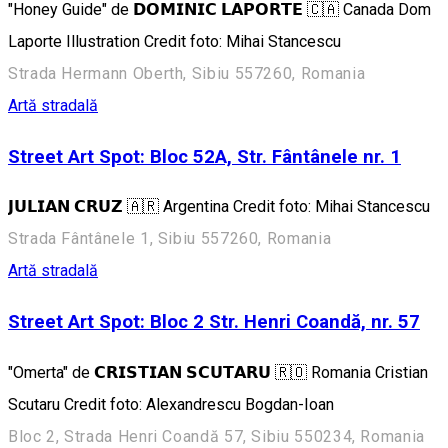
"Honey Guide" de 𝗗𝗢𝗠𝗜𝗡𝗜𝗖 𝗟𝗔𝗣𝗢𝗥𝗧𝗘 🇨🇦 Canada Dom
Laporte Illustration Credit foto: Mihai Stancescu
Strada Hermann Oberth, Sibiu 557260, Romania
Artă stradală
Street Art Spot: Bloc 52A, Str. Fântânele nr. 1
𝗝𝗨𝗟𝗜𝗔𝗡 𝗖𝗥𝗨𝗭 🇦🇷 Argentina Credit foto: Mihai Stancescu
Strada Fântânele 1, Sibiu 557260, Romania
Artă stradală
Street Art Spot: Bloc 2 Str. Henri Coandă, nr. 57
"Omerta" de 𝗖𝗥𝗜𝗦𝗧𝗜𝗔𝗡 𝗦𝗖𝗨𝗧𝗔𝗥𝗨 🇷🇴 Romania Cristian
Scutaru Credit foto: Alexandrescu Bogdan-Ioan
Bloc 2, Strada Henri Coandă 57, Sibiu 550234, Romania