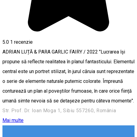
5.0
1 recenzie
ADRIAN LUȚĂ & PARA GARLIC FAIRY / 2022 "Lucrarea își
propune să reflecte realitatea în planul fantasticului. Elementul
central este un portret stilizat, în jurul căruia sunt reprezentate
o serie de elemente naturale puternic colorate. Împreună
conturează un plan al poveștilor frumoase, în care orice ființă
umană simte nevoia să se detașeze pentru câteva momente".
Str. Prof. Dr. Ioan Moga 1, Sibiu 557260, România
Mai multe