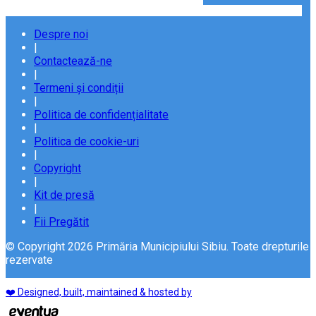
Despre noi
|
Contactează-ne
|
Termeni și condiții
|
Politica de confidențialitate
|
Politica de cookie-uri
|
Copyright
|
Kit de presă
|
Fii Pregătit
© Copyright 2026 Primăria Municipiului Sibiu. Toate drepturile
rezervate
❤️ Designed, built, maintained & hosted by