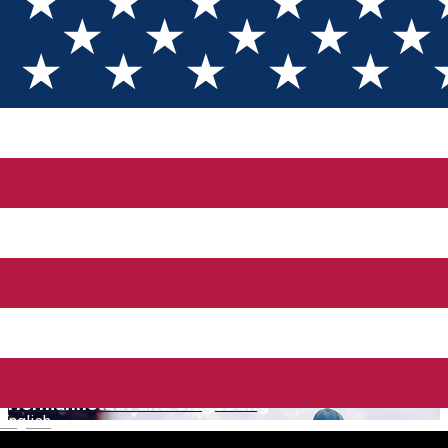
Erfahrungen
Perfekte Teehäuser in Sibiu für kühle Tage 🫖
Der Trend liegt im Jahr 2025: Keine Delikatessen
mehr und keine kulinarische Erfahrung mehr
Familienreise: Sehenswürdigkeiten für Groß und
Klein in Hermannstadt und in der Umgebung
Sibiul sustenabil
Tipps für einen Tag im Freilichtmuseum ASTRA
Tipps zur Entspannung mitten im Winter in
Hermannstadt und Umgebung
English