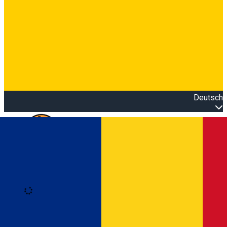
Deutsch
Open main menu
Loading
Anmeldung
Anmelden