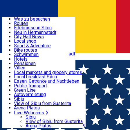
Entdecke
Was zu besuchen
Routen
Nützliche informationen
Erlebnisse in Sibiu
Podcast
Neu in Hermannstadt
Kultur
City Hall News
Aktivitäten & Abenteuer
Museen
Local shop
Kirchen
Sibiu Handwerker
Sport & Adventure
Parks, Zoo
Sibiul Verde
Bike routes
Unterkunft
Im Umkreis von Hermannstadt
Public services
Schwimmen
Română
Bildung
Reiten
Hotels
Wie komme ich nach Sibiu?
Fitnessstudio
Pensionen
Essen, Getränke & Nachtleben
Touristeninfo
Loc de joacă indoor
Villen
Reiseführer
Loc de joacă outdoor
Hostels
Local markets and grocery stores
Guided tours
Ski
Motels
Local breakfast Sibiu
Transport & Parken
Local publication
Eislaufen
Camping
Essen, Getränke und Nachtleben
Schönheitssalon
Yoga
Zimmer zu vermieten
Pizza
Public Transport
Wohnungen
Fast Food
Green Line
Live Webcams
Unterkunft außerhalb von Sibiu
Kaffeestube
Autovermietung
Konditorei
Fahrad verleih
Sibiu
Pub, Bar
Scooter rentals
View of Sibiu from Gusterita
Nachtclubs
Taxi
Arena Platoș
Bäckerei
Ride Sharing
Live Webcams
Home
Erfahrungen
Park-Tickets
Sibiu
Parkplätze
View of Sibiu from Gusterita
Ladestationen für Elektrofahrzeuge
Arena Platoș