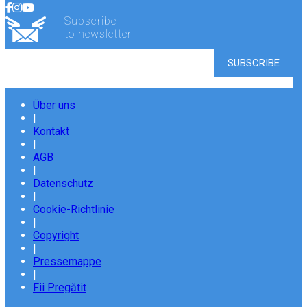
Subscribe
to newsletter
Über uns
|
Kontakt
|
AGB
|
Datenschutz
|
Cookie-Richtlinie
|
Copyright
|
Pressemappe
|
Fii Pregătit