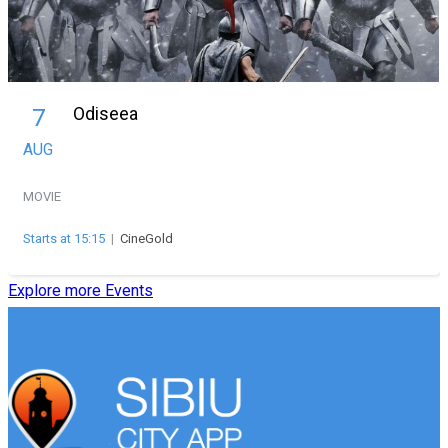
Odiseea
7
AUG
MOVIE
Starts at 15:15
|
CineGold
Explore more Events