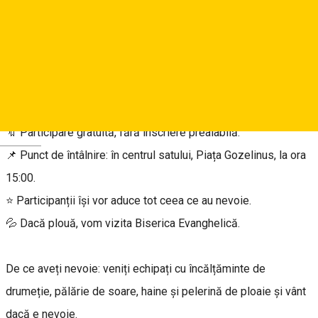
Duminică, 7 august 2022, ne conectăm cu natura într-o nouă
sesiune de pictură în aer liber, în care vom picta peisajul rural
din Cisnădioara: ulițe, străduțe, case, biserici și grădini.
Coordonator este profesorul Cătălin Precup.
🔖 Participare gratuită, fără înscriere prealabilă.
Deutsch
📌 Punct de întâlnire: în centrul satului, Piața Gozelinus, la ora
15:00.
⭐ Participanții își vor aduce tot ceea ce au nevoie.
💦 Dacă plouă, vom vizita Biserica Evanghelică.
De ce aveți nevoie: veniți echipați cu încălțăminte de
drumeție, pălărie de soare, haine și pelerină de ploaie și vânt
dacă e nevoie.