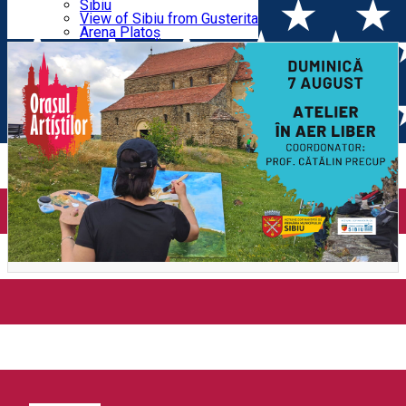
Parking tickets
Sibiu
Parking places
View of Sibiu from Gusterita
Cisnădioara
Electric vehicle charging points
Arena Platoș
Atelier de pictură în aer liber -
Cisnădioara
Distribuie