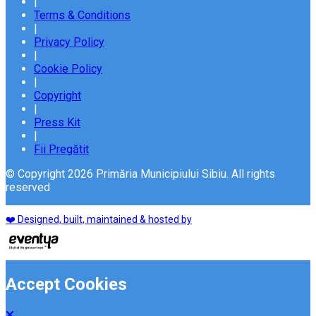
|
Terms & Conditions
|
Privacy Policy
|
Cookie Policy
|
Copyright
|
Press Kit
|
Fii Pregătit
© Copyright 2026 Primăria Municipiului Sibiu. All rights
reserved
❤️ Designed, built, maintained & hosted by
Accept Cookies