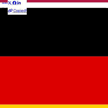
Outside Sibiu
English
Copied!
Cisnădioara 555301, România
Map
Orașul Artiștilor
About