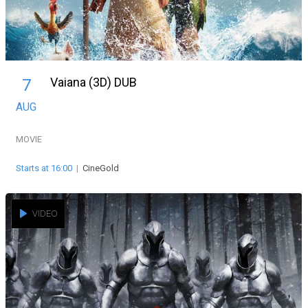
Vaiana (3D) DUB
7
AUG
MOVIE
Starts at 16:00
|
CineGold
VIDEO