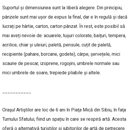
Suportul și dimensiunea sunt la liberă alegere. Din principiu,
pânzele sunt mai ușor de expus la final, dar e în regulă și dacă
lucrați pe hârtie, carton, carton pânzat. În rest, este posibil să
mai aveți nevoie de: acuarele, tușuri colorate, baițuri, tempera,
acrilice, chiar și uleiuri, paletă, pensule, cuțit de paletă,
recipiente (pahare, borcane, godete), cârpe, șervețele, mici
scaune de pescar, izoprene, rogojini, umbrele normale sau
mici umbrele de soare, trepiede pliabile și altele.
___________
Oraşul Artiştilor are loc de 6 ani în Piaţa Mică din Sibiu, în faţa
Turnului Sfatului, fiind un spațiu în care se respiră artă. Acesta
oferă o alternativă turiștilor și iubitorilor de artă de petrecere