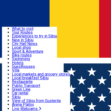
Sign In
Sign Up Free
Discover
What to visit
Tour Routes
Useful info
Experiences to try in Sibiu
Podcast
New in Sibiu
Culture
City Hall News
Activities & Adventure
Museums
Local shop
Churches
Sibiu artisans
Sport & Adventure
Parks, Zoo
Sibiul Verde
Bike routes
Accommodation
County of Sibiu
Public services
Swimming
Română
Education
Riding
Hotels
How do I get to Sibiu
Indoor activities
Guesthouses
Food, Drinks & Nightlife
Tourist Info
Loc de joacă indoor
Villa
Tour Guides
Loc de joacă outdoor
Hostels
Local markets and grocery stores
Guided tours
Ski
Motel
Local breakfast Sibiu
Transport & Parking
Publicații locale
Ice skating
Camping
Restaurante
Beauty salons
Yoga
Renting rooms
Pizza
Public Transport
Rooms for rent
Fast Food
Green Line
Live Webcams
Accommodation outside Sibiu
Coffee
Car rental
Sweets
Rent a bike
Sibiu
Pub, Bar
Scooter rentals
View of Sibiu from Gusterita
Night clubs
Taxi
Arena Platoș
Bakeries
Ride Sharing
Live Webcams
Home
Outside Sibiu
Atelier de pictură în aer liber -