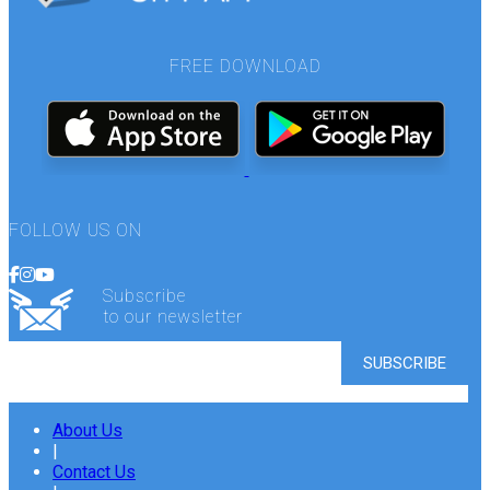
FREE DOWNLOAD
FOLLOW US ON
Subscribe
to our newsletter
About Us
|
Contact Us