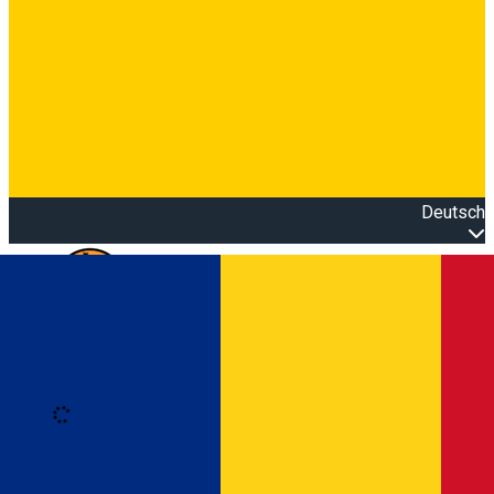
Deutsch
Open main menu
Loading
Anmeldung
Anmelden