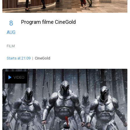
Program filme CineGold
8
AUG
FILM
Starts at 21:09
|
CineGold
VIDEO