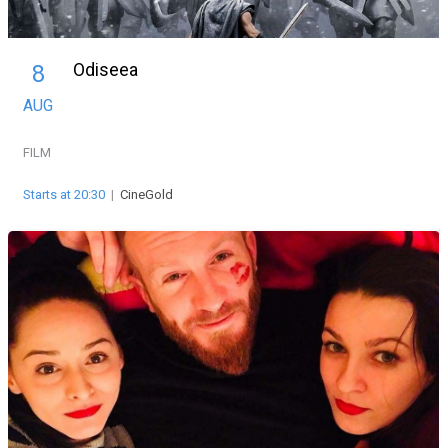
Odiseea
8
AUG
FILM
Starts at 20:30
|
CineGold