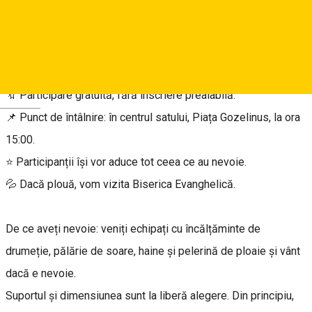
sesiune de pictură în aer liber, în care vom picta peisajul rural
din Cisnădioara: ulițe, străduțe, case, biserici și grădini.
Coordonator este profesorul Cătălin Precup.
🔖 Participare gratuită, fără înscriere prealabilă.
Deutsch
📌 Punct de întâlnire: în centrul satului, Piața Gozelinus, la ora
15:00.
⭐ Participanții își vor aduce tot ceea ce au nevoie.
💦 Dacă plouă, vom vizita Biserica Evanghelică.
De ce aveți nevoie: veniți echipați cu încălțăminte de
drumeție, pălărie de soare, haine și pelerină de ploaie și vânt
dacă e nevoie.
Suportul și dimensiunea sunt la liberă alegere. Din principiu,