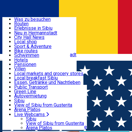
Entdecke
Was zu besuchen
Routen
Nützliche informationen
Erlebnisse in Sibiu
Podcast
Neu in Hermannstadt
Kultur
City Hall News
Aktivitäten & Abenteuer
Museen
Local shop
Kirchen
Sibiu Handwerker
Sport & Adventure
Parks, Zoo
Sibiul Verde
Bike routes
Unterkunft
Im Umkreis von Hermannstadt
Public services
Schwimmen
Română
Bildung
Reiten
Hotels
Wie komme ich nach Sibiu?
Fitnessstudio
Pensionen
Essen, Getränke & Nachtleben
Touristeninfo
Loc de joacă indoor
Villen
Reiseführer
Loc de joacă outdoor
Hostels
Local markets and grocery stores
Guided tours
Ski
Motels
Local breakfast Sibiu
Transport & Parken
Local publication
Eislaufen
Camping
Essen, Getränke und Nachtleben
Schönheitssalon
Yoga
Zimmer zu vermieten
Pizza
Public Transport
Wohnungen
Fast Food
Green Line
Live Webcams
Unterkunft außerhalb von Sibiu
Kaffeestube
Autovermietung
Konditorei
Fahrad verleih
Sibiu
Pub, Bar
Scooter rentals
View of Sibiu from Gusterita
Nachtclubs
Taxi
Arena Platoș
Bäckerei
Ride Sharing
Live Webcams
Home
Outside Sibiu
Atelier de pictură în aer liber -
Park-Tickets
Sibiu
Parkplätze
View of Sibiu from Gusterita
Cisnădioara
Ladestationen für Elektrofahrzeuge
Arena Platoș