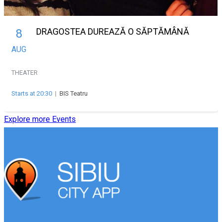
DRAGOSTEA DUREAZĂ O SĂPTĂMÂNĂ
8
AUG
THEATER
Starts at 20:30
|
BIS Teatru
Explore more Events