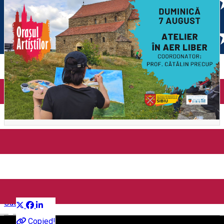
Atelier de pictură în aer liber -
Cisnădioara
Distribuie
Outside Sibiu
English
Copied!