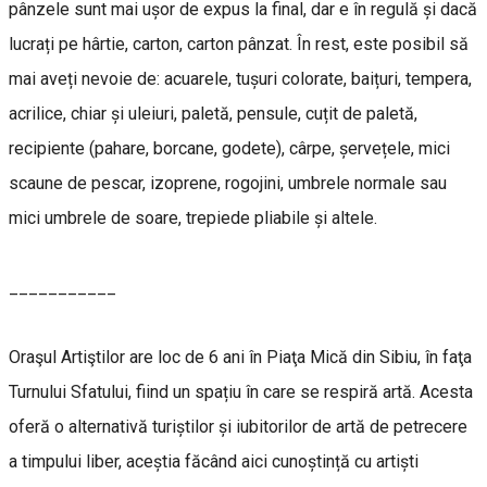
pânzele sunt mai ușor de expus la final, dar e în regulă și dacă
lucrați pe hârtie, carton, carton pânzat. În rest, este posibil să
mai aveți nevoie de: acuarele, tușuri colorate, baițuri, tempera,
acrilice, chiar și uleiuri, paletă, pensule, cuțit de paletă,
recipiente (pahare, borcane, godete), cârpe, șervețele, mici
scaune de pescar, izoprene, rogojini, umbrele normale sau
mici umbrele de soare, trepiede pliabile și altele.
___________
Oraşul Artiştilor are loc de 6 ani în Piaţa Mică din Sibiu, în faţa
Turnului Sfatului, fiind un spațiu în care se respiră artă. Acesta
oferă o alternativă turiștilor și iubitorilor de artă de petrecere
a timpului liber, aceștia făcând aici cunoștință cu artiști