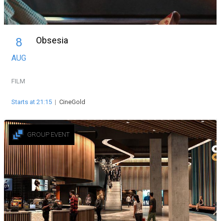
Obsesia
8
AUG
FILM
Starts at 21:15
|
CineGold
GROUP EVENT