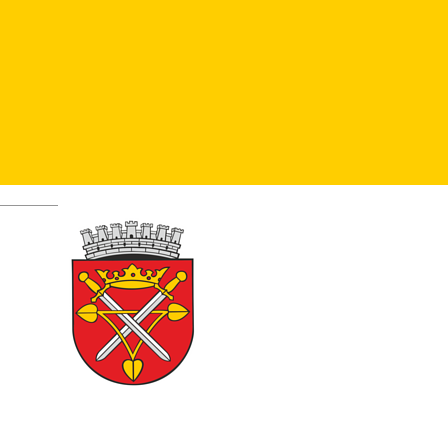
montate indicatoare cu semnificația “Oprirea interzisă”.
Pentru a permite accesul locuitorilor din zonă, pe str.
Moara de Scoarță, pe
sectorul cuprins între străzile Teilor și Traian, se circulă
în dublu sens.
Deutsch