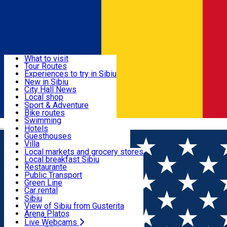
Sign In
Sign Up Free
Discover
What to visit
Tour Routes
Useful info
Experiences to try in Sibiu
Podcast
New in Sibiu
Culture
City Hall News
Activities & Adventure
Museums
Local shop
Churches
Sibiu artisans
Sport & Adventure
Parks, Zoo
Sibiul Verde
Bike routes
Accommodation
County of Sibiu
Public services
Swimming
Română
Education
Riding
Hotels
How do I get to Sibiu
Indoor activities
Guesthouses
Food, Drinks & Nightlife
Tourist Info
Loc de joacă indoor
Villa
Tour Guides
Loc de joacă outdoor
Hostels
Local markets and grocery stores
Guided tours
Ski
Motel
Local breakfast Sibiu
Transport & Parking
Publicații locale
Ice skating
Camping
Restaurante
Beauty salons
Yoga
Renting rooms
Pizza
Public Transport
Rooms for rent
Fast Food
Green Line
Live Webcams
Accommodation outside Sibiu
Coffee
Car rental
Sweets
Rent a bike
Sibiu
Pub, Bar
Scooter rentals
View of Sibiu from Gusterita
Night clubs
Taxi
Arena Platoș
Bakeries
Ride Sharing
Live Webcams
Home
Press release
Lucrările la reț...an și Viitorului