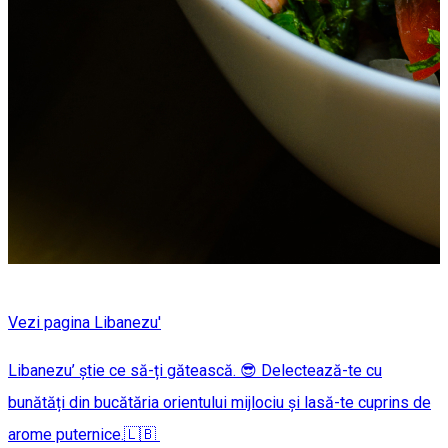
Vezi pagina Libanezu'
Libanezu’ știe ce să-ți gătească. 😎 Delectează-te cu
bunătăți din bucătăria orientului mijlociu și lasă-te cuprins de
arome puternice.🇱🇧