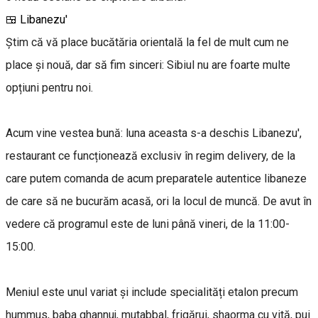
🍱 Libanezu'
Știm că vă place bucătăria orientală la fel de mult cum ne
place și nouă, dar să fim sinceri: Sibiul nu are foarte multe
opțiuni pentru noi.
Acum vine vestea bună: luna aceasta s-a deschis Libanezu',
restaurant ce funcționează exclusiv în regim delivery, de la
care putem comanda de acum preparatele autentice libaneze
de care să ne bucurăm acasă, ori la locul de muncă. De avut în
vedere că programul este de luni până vineri, de la 11:00-
15:00.
Meniul este unul variat și include specialități etalon precum
hummus, baba ghannuj, mutabbal, frigărui, shaorma cu vită, pui