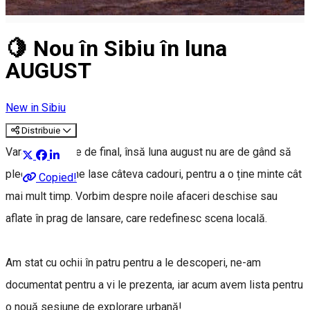
🍋 Nou în Sibiu în luna
AUGUST
New in Sibiu
Distribuie
Vara se apropie de final, însă luna august nu are de gând să
plece fără să ne lase câteva cadouri, pentru a o ține minte cât
Copied!
mai mult timp. Vorbim despre noile afaceri deschise sau
aflate în prag de lansare, care redefinesc scena locală.
Am stat cu ochii în patru pentru a le descoperi, ne-am
documentat pentru a vi le prezenta, iar acum avem lista pentru
o nouă sesiune de explorare urbană!