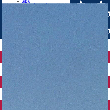
Parking tickets
Sibiu
Parking places
View of Sibiu from Gusterita
Electric vehicle charging points
Arena Platoș