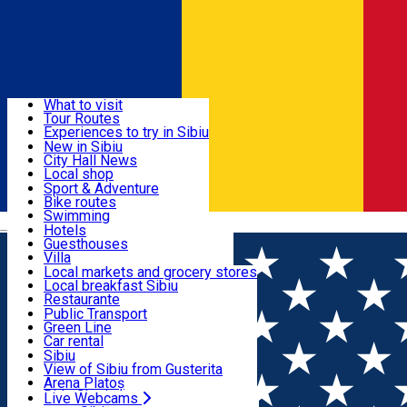
Sign In
Sign Up Free
Discover
What to visit
Tour Routes
Useful info
Experiences to try in Sibiu
Podcast
New in Sibiu
Culture
City Hall News
Activities & Adventure
Museums
Local shop
Churches
Sibiu artisans
Sport & Adventure
Parks, Zoo
Sibiul Verde
Bike routes
Accommodation
County of Sibiu
Public services
Swimming
Română
Education
Riding
Hotels
How do I get to Sibiu
Indoor activities
Guesthouses
Food, Drinks & Nightlife
Tourist Info
Loc de joacă indoor
Villa
Tour Guides
Loc de joacă outdoor
Hostels
Local markets and grocery stores
Guided tours
Ski
Motel
Local breakfast Sibiu
Transport & Parking
Publicații locale
Ice skating
Camping
Restaurante
Beauty salons
Yoga
Renting rooms
Pizza
Public Transport
Rooms for rent
Fast Food
Green Line
Live Webcams
Accommodation outside Sibiu
Coffee
Car rental
Sweets
Rent a bike
Sibiu
Pub, Bar
Scooter rentals
View of Sibiu from Gusterita
Night clubs
Taxi
Arena Platoș
Bakeries
Ride Sharing
Live Webcams
Home
New in Sibiu
🍋 Nou în Sibiu în luna AUGUST