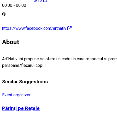
http://www.art-nativ.ro
00:00
-
00:00
https://www.facebook.com/artnativ
About
Art'Nativ isi propune sa ofere un cadru in care respectul si pr
persoane/fiecarui copil!
Similar Suggestions
Event organizer
Părinți pe Rețele