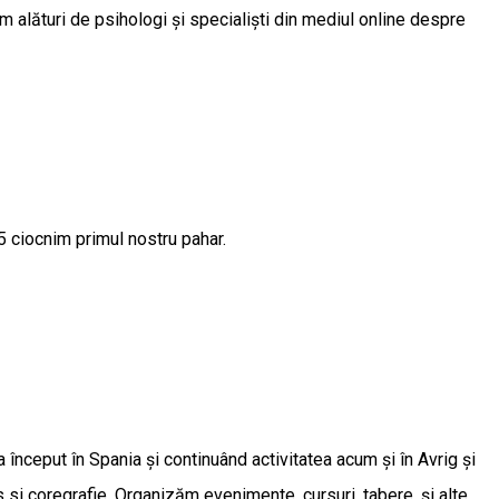
ăm alături de psihologi și specialiști din mediul online despre
 2025 ciocnim primul nostru pahar.
început în Spania și continuând activitatea acum și în Avrig și
 si coregrafie. Organizăm evenimente, cursuri, tabere, și alte