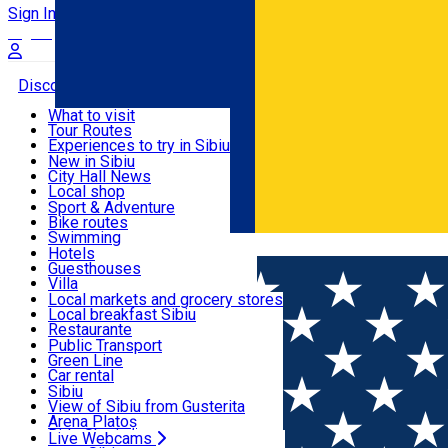
Sign In
Sign Up Free
Discover
What to visit
Tour Routes
Useful info
Experiences to try in Sibiu
Podcast
New in Sibiu
Culture
City Hall News
Activities & Adventure
Museums
Local shop
Churches
Sibiu artisans
Sport & Adventure
Parks, Zoo
Sibiul Verde
Bike routes
Accommodation
County of Sibiu
Public services
Swimming
Română
Education
Riding
Hotels
How do I get to Sibiu
Indoor activities
Guesthouses
Food, Drinks & Nightlife
Tourist Info
Loc de joacă indoor
Villa
Tour Guides
Loc de joacă outdoor
Hostels
Local markets and grocery stores
Guided tours
Ski
Motel
Local breakfast Sibiu
Transport & Parking
Publicații locale
Ice skating
Camping
Restaurante
Beauty salons
Yoga
Renting rooms
Pizza
Public Transport
Rooms for rent
Fast Food
Green Line
Live Webcams
Accommodation outside Sibiu
Coffee
Car rental
Sweets
Rent a bike
Sibiu
Pub, Bar
Scooter rentals
View of Sibiu from Gusterita
Night clubs
Taxi
Arena Platoș
Bakeries
Ride Sharing
Live Webcams
Home
Event organizer
Art'Nativ