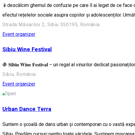
📱descâlcim ghemul de confuzie pe care îl ai legat de ce face cop
efectul rețelelor sociale asupra copiilor și adolescenților. U
Strada Măsarilor 2, Sibiu 550195, România
Event organizer
Sibiu Wine Festival
🍇 𝐒𝐢𝐛𝐢𝐮 𝐖𝐢𝐧𝐞 𝐅𝐞𝐬𝐭𝐢𝐯𝐚𝐥 – un regal al vinurilor dedicat 
Sibiu, România
Event organizer
Open
Urban Dance Terra
Suntem o școală de dans urban și contemporan cu o vastă experien
Sibiu. Predăm cursuri pentru toate vârstele. Susținem mișcarea s