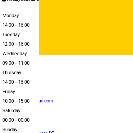
Strada Constantin Noica 10, Sibiu
Monday
14:00
-
16:00
Tuesday
Map
12:00
-
16:00
Wednesday
Deutsch
09:00
-
11:00
0753356248
Thursday
14:00
-
16:00
Friday
burnetelaura@gmail.com
10:00
-
15:00
Saturday
00:00
-
00:00
Sunday