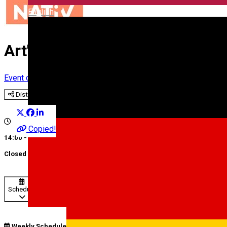
English
Art'Nativ
Event organizer
Distribuie
Copied!
14:00 - 16:00
Closed
Schedule
Weekly Schedule