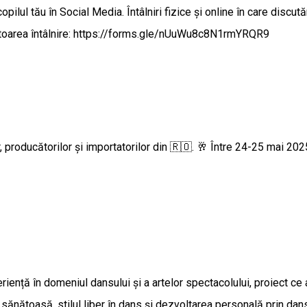
ilul tău în Social Media. Întâlniri fizice și online în care discut
rmătoarea întâlnire: https://forms.gle/nUuWu8c8N1rmYRQR9
pasionaților, producătorilor și importatorilor din 🇷🇴. 🥂 Între 24-25 mai
ță în domeniul dansului și a artelor spectacolului, proiect ce a 
ănătoasă, stilul liber în dans și dezvoltarea personală prin dans