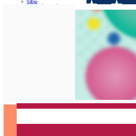
Parking tickets
Sibiu
Parking places
View of Sibiu from Gusterita
Electric vehicle charging points
Arena Platoș