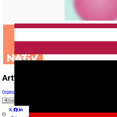
English
Art'Nativ
Organizator de Evenimente
Distribuie