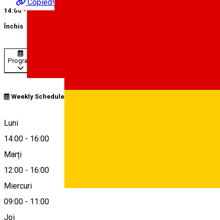
Copied!
14:00 - 16:00
Închis
Program
Weekly Schedule
Strada Constantin Noica 10, Sibiu
Luni
14:00
-
16:00
Marți
Hartă
12:00
-
16:00
Miercuri
Deutsch
09:00
-
11:00
0753356248
Joi