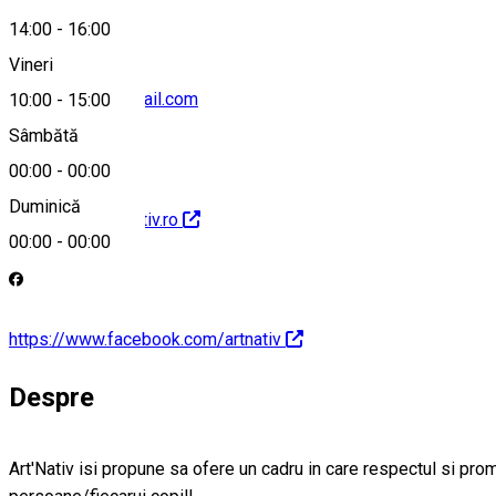
14:00
-
16:00
Vineri
burnetelaura@gmail.com
10:00
-
15:00
Sâmbătă
00:00
-
00:00
Duminică
http://www.art-nativ.ro
00:00
-
00:00
https://www.facebook.com/artnativ
Despre
Art'Nativ isi propune sa ofere un cadru in care respectul si pr