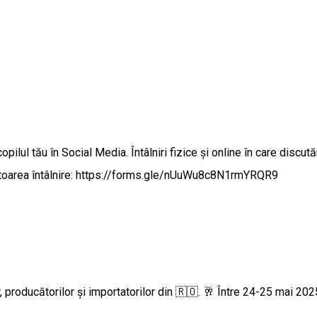
ilul tău în Social Media. Întâlniri fizice și online în care discut
rmătoarea întâlnire: https://forms.gle/nUuWu8c8N1rmYRQR9
pasionaților, producătorilor și importatorilor din 🇷🇴. 🥂 Între 24-25 mai