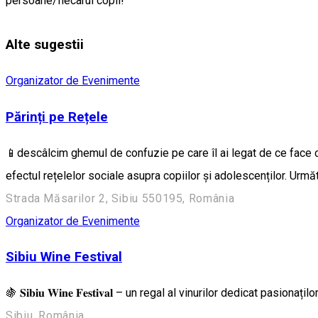
persoane/fiecarui copil!
Alte sugestii
Organizator de Evenimente
Părinți pe Rețele
📱descâlcim ghemul de confuzie pe care îl ai legat de ce face cop
efectul rețelelor sociale asupra copiilor și adolescenților. U
Strada Măsarilor 2, Sibiu 550195, România
Organizator de Evenimente
Sibiu Wine Festival
🍇 𝐒𝐢𝐛𝐢𝐮 𝐖𝐢𝐧𝐞 𝐅𝐞𝐬𝐭𝐢𝐯𝐚𝐥 – un regal al vinurilor dedicat 
Sibiu, România