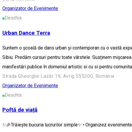
Organizator de Evenimente
Deschis
Urban Dance Terra
Suntem o școală de dans urban și contemporan cu o vastă experien
Sibiu. Predăm cursuri pentru toate vârstele. Susținem mișcarea s
manifestări publice în domeniul artistic si cu si pentru comunit
Strada Gheorghe Lazăr 19, Avrig 555200, România
Organizator de Evenimente
Deschis
Poftă de viață
✨🎉Trăiește bucuria lucrurilor simple✨ • Organizez evenimente d