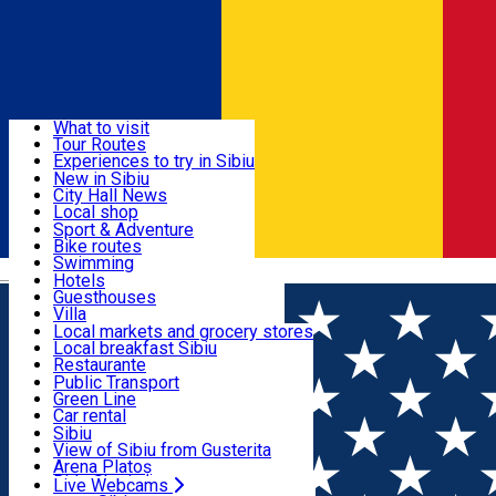
Sign In
Sign Up Free
Discover
What to visit
Tour Routes
Useful info
Experiences to try in Sibiu
Podcast
New in Sibiu
Culture
City Hall News
Activities & Adventure
Museums
Local shop
Churches
Sibiu artisans
Sport & Adventure
Parks, Zoo
Sibiul Verde
Bike routes
Accommodation
County of Sibiu
Public services
Swimming
Română
Education
Riding
Hotels
How do I get to Sibiu
Indoor activities
Guesthouses
Food, Drinks & Nightlife
Tourist Info
Loc de joacă indoor
Villa
Tour Guides
Loc de joacă outdoor
Hostels
Local markets and grocery stores
Guided tours
Ski
Motel
Local breakfast Sibiu
Transport & Parking
Publicații locale
Ice skating
Camping
Restaurante
Beauty salons
Yoga
Renting rooms
Pizza
Public Transport
Rooms for rent
Fast Food
Green Line
Live Webcams
Accommodation outside Sibiu
Coffee
Car rental
Sweets
Rent a bike
Sibiu
Pub, Bar
Scooter rentals
View of Sibiu from Gusterita
Night clubs
Taxi
Arena Platoș
Bakeries
Ride Sharing
Live Webcams
Home
Flower shop
BLOOM Flower Boutique