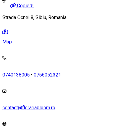
Copied!
Strada Ocnei 8, Sibiu, Romania
Map
0740138005
•
0756052321
contact@florariabloom.ro