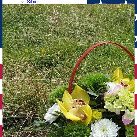
Parking tickets
Sibiu
Parking places
View of Sibiu from Gusterita
Electric vehicle charging points
Arena Platoș