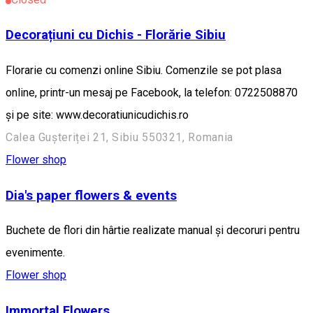
Decorațiuni cu Dichis - Florărie Sibiu
Florarie cu comenzi online Sibiu. Comenzile se pot plasa
online, printr-un mesaj pe Facebook, la telefon: 0722508870
și pe site: www.decoratiunicudichis.ro
Calea Gușteriței 21, Sibiu 550321, Romania
Flower shop
Dia's paper flowers & events
Buchete de flori din hârtie realizate manual și decoruri pentru
evenimente.
Flower shop
Immortal Flowers