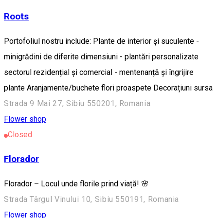
Roots
Portofoliul nostru include: Plante de interior și suculente -
minigrădini de diferite dimensiuni - plantări personalizate
sectorul rezidențial și comercial - mentenanță și îngrijire
plante Aranjamente/buchete flori proaspete Decorațiuni sursa
Strada 9 Mai 27, Sibiu 550201, Romania
Flower shop
Closed
Florador
Florador – Locul unde florile prind viață! 🌸
Strada Târgul Vinului 10, Sibiu 550191, Romania
Flower shop