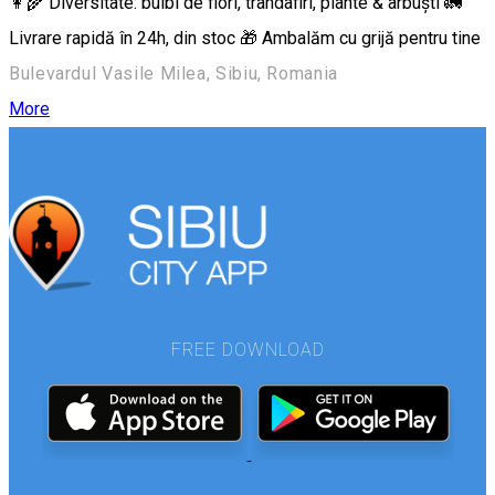
👩‍🌾 Diversitate: bulbi de flori, trandafiri, plante & arbuști 🚛
Livrare rapidă în 24h, din stoc 🎁 Ambalăm cu grijă pentru tine
Bulevardul Vasile Milea, Sibiu, Romania
More
FREE DOWNLOAD