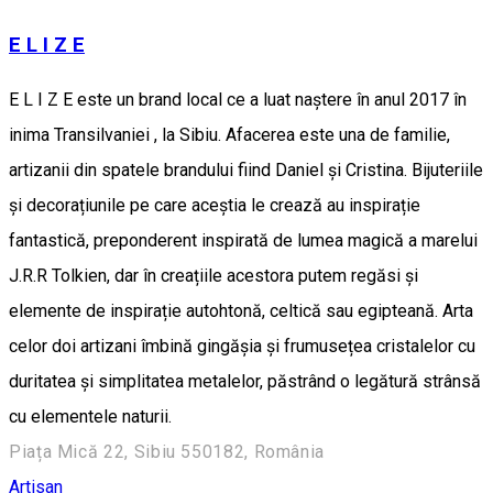
E L I Z E
E L I Z E este un brand local ce a luat naștere în anul 2017 în
inima Transilvaniei , la Sibiu. Afacerea este una de familie,
artizanii din spatele brandului fiind Daniel și Cristina. Bijuteriile
și decorațiunile pe care aceștia le crează au inspirație
fantastică, preponderent inspirată de lumea magică a marelui
J.R.R Tolkien, dar în creațiile acestora putem regăsi și
elemente de inspirație autohtonă, celtică sau egipteană. Arta
celor doi artizani îmbină gingășia și frumusețea cristalelor cu
duritatea și simplitatea metalelor, păstrând o legătură strânsă
cu elementele naturii.
Piața Mică 22, Sibiu 550182, România
Artisan