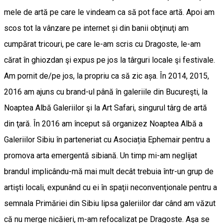
mele de artă pe care le vindeam ca să pot face artă. Apoi am
scos tot la vânzare pe internet și din banii obţinuţi am
cumpărat tricouri, pe care le-am scris cu Dragoste, le-am
cărat în ghiozdan şi expus pe jos la târguri locale şi festivale.
Am pornit de/pe jos, la propriu ca să zic așa. În 2014, 2015,
2016 am ajuns cu brand-ul până în galeriile din Bucureşti, la
Noaptea Albă Galeriilor şi la Art Safari, singurul târg de artă
din ţară. În 2016 am început să organizez Noaptea Albă a
Galeriilor Sibiu în parteneriat cu Asociația Ephemair pentru a
promova arta emergentă sibiană. Un timp mi-am neglijat
brandul implicându-mă mai mult decât trebuia într-un grup de
artişti locali, expunând cu ei în spaţii neconvenţionale pentru a
semnala Primăriei din Sibiu lipsa galeriilor dar când am văzut
că nu merge nicăieri, m-am refocalizat pe Dragoste. Aşa se