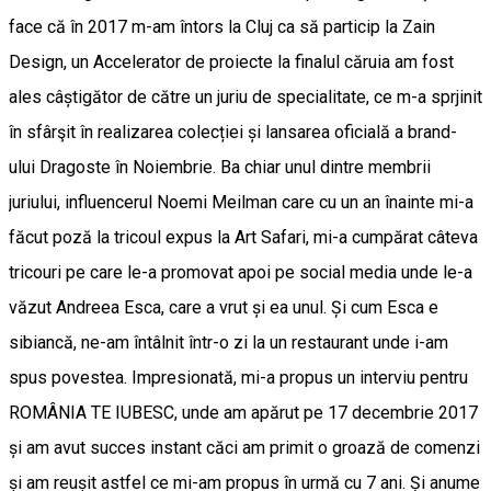
face că în 2017 m-am întors la Cluj ca să particip la Zain
Design, un Accelerator de proiecte la finalul căruia am fost
ales câștigător de către un juriu de specialitate, ce m-a sprjinit
în sfârşit în realizarea colecției și lansarea oficială a brand-
ului Dragoste în Noiembrie. Ba chiar unul dintre membrii
juriului, influencerul Noemi Meilman care cu un an înainte mi-a
făcut poză la tricoul expus la Art Safari, mi-a cumpărat câteva
tricouri pe care le-a promovat apoi pe social media unde le-a
văzut Andreea Esca, care a vrut și ea unul. Și cum Esca e
sibiancă, ne-am întâlnit într-o zi la un restaurant unde i-am
spus povestea. Impresionată, mi-a propus un interviu pentru
ROMÂNIA TE IUBESC, unde am apărut pe 17 decembrie 2017
și am avut succes instant căci am primit o groază de comenzi
și am reușit astfel ce mi-am propus în urmă cu 7 ani. Și anume