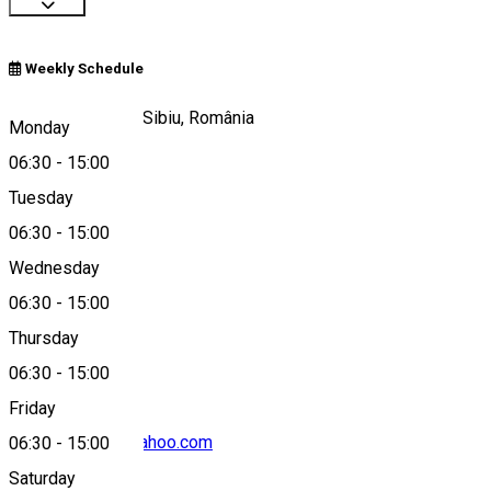
Weekly Schedule
Strada Podului 1, Sibiu, România
Monday
06:30
-
15:00
Tuesday
Map
06:30
-
15:00
Wednesday
06:30
-
15:00
0758222322
Thursday
06:30
-
15:00
Friday
ciprian.cristea@yahoo.com
06:30
-
15:00
Saturday