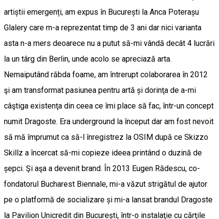
artiștii emergenți, am expus în București la Anca Poterașu
Glalery care m-a reprezentat timp de 3 ani dar nici varianta
asta n-a mers deoarece nu a putut să-mi vândă decât 4 lucrări
la un târg din Berlin, unde acolo se apreciază arta.
Nemaiputând răbda foame, am întrerupt colaborarea în 2012
şi am transformat pasiunea pentru artă și dorinţa de a-mi
câştiga existenţa din ceea ce îmi place să fac, într-un concept
numit Dragoste. Era underground la început dar am fost nevoit
să mă împrumut ca să-l înregistrez la OSIM după ce Skizzo
Skillz a încercat să-mi copieze ideea printând o duzină de
șepci. Şi aşa a devenit brand. În 2013 Eugen Rădescu, co-
fondatorul Bucharest Biennale, mi-a văzut strigătul de ajutor
pe o platformă de socializare și mi-a lansat brandul Dragoste
la Pavilion Unicredit din București, într-o instalaţie cu cărţile