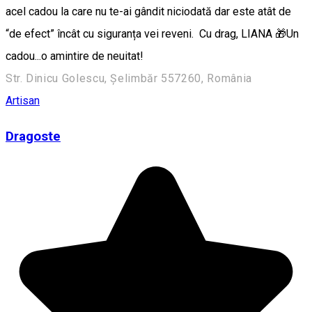
acel cadou la care nu te-ai gândit niciodată dar este atât de
“de efect” încât cu siguranța vei reveni. Cu drag, LIANA 🎁Un
cadou...o amintire de neuitat!
Str. Dinicu Golescu, Șelimbăr 557260, România
Artisan
Dragoste