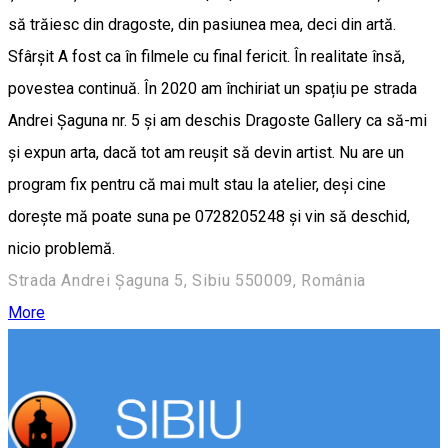
să trăiesc din dragoste, din pasiunea mea, deci din artă.
Sfârșit A fost ca în filmele cu final fericit. În realitate însă,
povestea continuă. În 2020 am închiriat un spațiu pe strada
Andrei Șaguna nr. 5 și am deschis Dragoste Gallery ca să-mi
și expun arta, dacă tot am reușit să devin artist. Nu are un
program fix pentru că mai mult stau la atelier, deși cine
dorește mă poate suna pe 0728205248 și vin să deschid,
nicio problemă.
Strada Andrei Șaguna 5, Sibiu 550009, România
More