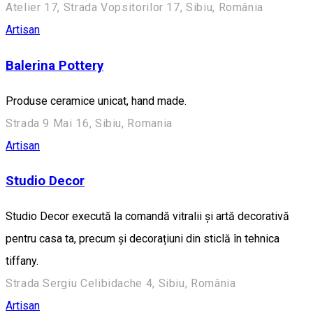
Atelier 17, Strada Vopsitorilor 17, Sibiu, România
Artisan
Balerina Pottery
Produse ceramice unicat, hand made.
Strada 9 Mai 16, Sibiu, Romania
Artisan
Studio Decor
Studio Decor execută la comandă vitralii și artă decorativă
pentru casa ta, precum și decorațiuni din sticlă în tehnica
tiffany.
Strada Sergiu Celibidache 4, Sibiu, România
Artisan