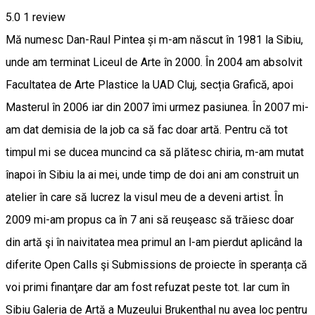
5.0
1 review
Mă numesc Dan-Raul Pintea și m-am născut în 1981 la Sibiu,
unde am terminat Liceul de Arte în 2000. În 2004 am absolvit
Facultatea de Arte Plastice la UAD Cluj, secția Grafică, apoi
Masterul în 2006 iar din 2007 îmi urmez pasiunea. În 2007 mi-
am dat demisia de la job ca să fac doar artă. Pentru că tot
timpul mi se ducea muncind ca să plătesc chiria, m-am mutat
înapoi în Sibiu la ai mei, unde timp de doi ani am construit un
atelier în care să lucrez la visul meu de a deveni artist. În
2009 mi-am propus ca în 7 ani să reuşeasc să trăiesc doar
din artă şi în naivitatea mea primul an l-am pierdut aplicând la
diferite Open Calls şi Submissions de proiecte în speranța că
voi primi finanţare dar am fost refuzat peste tot. Iar cum în
Sibiu Galeria de Artă a Muzeului Brukenthal nu avea loc pentru