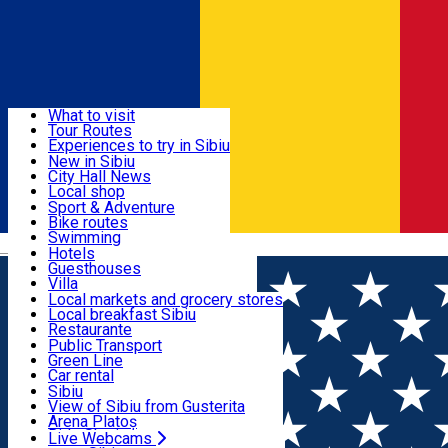
Sign In
Sign Up Free
Discover
What to visit
Tour Routes
Useful info
Experiences to try in Sibiu
Podcast
New in Sibiu
Culture
City Hall News
Activities & Adventure
Museums
Local shop
Churches
Sibiu artisans
Sport & Adventure
Parks, Zoo
Sibiul Verde
Bike routes
Accommodation
County of Sibiu
Public services
Swimming
Română
Education
Riding
Hotels
How do I get to Sibiu
Indoor activities
Guesthouses
Food, Drinks & Nightlife
Tourist Info
Loc de joacă indoor
Villa
Tour Guides
Loc de joacă outdoor
Hostels
Local markets and grocery stores
Guided tours
Ski
Motel
Local breakfast Sibiu
Transport & Parking
Publicații locale
Ice skating
Camping
Restaurante
Beauty salons
Yoga
Renting rooms
Pizza
Public Transport
Rooms for rent
Fast Food
Green Line
Live Webcams
Accommodation outside Sibiu
Coffee
Car rental
Sweets
Rent a bike
Sibiu
Pub, Bar
Scooter rentals
View of Sibiu from Gusterita
Night clubs
Taxi
Arena Platoș
Bakeries
Ride Sharing
Live Webcams
Home
Artisan
Cristea Lumânări