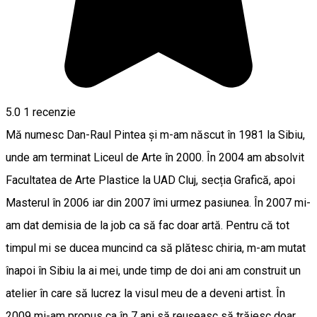
5.0
1 recenzie
Mă numesc Dan-Raul Pintea și m-am născut în 1981 la Sibiu,
unde am terminat Liceul de Arte în 2000. În 2004 am absolvit
Facultatea de Arte Plastice la UAD Cluj, secția Grafică, apoi
Masterul în 2006 iar din 2007 îmi urmez pasiunea. În 2007 mi-
am dat demisia de la job ca să fac doar artă. Pentru că tot
timpul mi se ducea muncind ca să plătesc chiria, m-am mutat
înapoi în Sibiu la ai mei, unde timp de doi ani am construit un
atelier în care să lucrez la visul meu de a deveni artist. În
2009 mi-am propus ca în 7 ani să reuşeasc să trăiesc doar