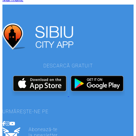
DESCARCĂ GRATUIT
URMĂREȘTE-NE PE
Abonează-te
la newsletter