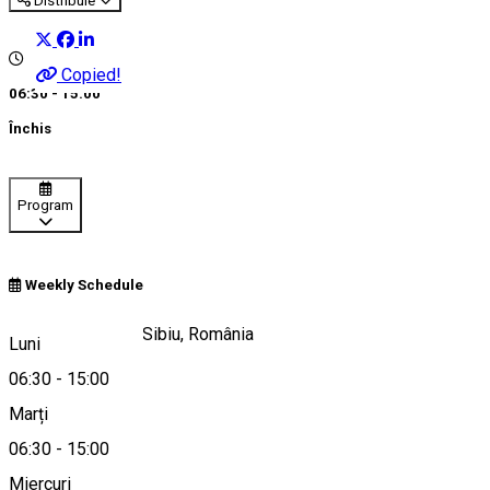
Distribuie
Copied!
06:30 - 15:00
Închis
Program
Weekly Schedule
Strada Podului 1, Sibiu, România
Luni
06:30
-
15:00
Marți
Hartă
06:30
-
15:00
Miercuri