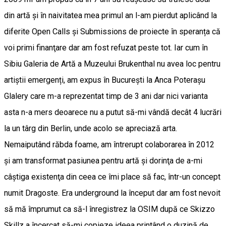
din artă şi în naivitatea mea primul an l-am pierdut aplicând la
diferite Open Calls şi Submissions de proiecte în speranța că
voi primi finanţare dar am fost refuzat peste tot. Iar cum în
Sibiu Galeria de Artă a Muzeului Brukenthal nu avea loc pentru
artiștii emergenți, am expus în București la Anca Poterașu
Glalery care m-a reprezentat timp de 3 ani dar nici varianta
asta n-a mers deoarece nu a putut să-mi vândă decât 4 lucrări
la un târg din Berlin, unde acolo se apreciază arta.
Nemaiputând răbda foame, am întrerupt colaborarea în 2012
şi am transformat pasiunea pentru artă și dorinţa de a-mi
câştiga existenţa din ceea ce îmi place să fac, într-un concept
numit Dragoste. Era underground la început dar am fost nevoit
să mă împrumut ca să-l înregistrez la OSIM după ce Skizzo
Skillz a încercat să-mi copieze ideea printând o duzină de