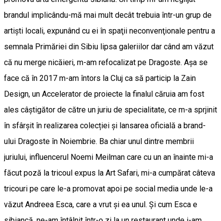
brandul implicându-mă mai mult decât trebuia într-un grup de
artişti locali, expunând cu ei în spaţii neconvenţionale pentru a
semnala Primăriei din Sibiu lipsa galeriilor dar când am văzut
că nu merge nicăieri, m-am refocalizat pe Dragoste. Aşa se
face că în 2017 m-am întors la Cluj ca să particip la Zain
Design, un Accelerator de proiecte la finalul căruia am fost
ales câștigător de către un juriu de specialitate, ce m-a sprjinit
în sfârşit în realizarea colecției și lansarea oficială a brand-
ului Dragoste în Noiembrie. Ba chiar unul dintre membrii
juriului, influencerul Noemi Meilman care cu un an înainte mi-a
făcut poză la tricoul expus la Art Safari, mi-a cumpărat câteva
tricouri pe care le-a promovat apoi pe social media unde le-a
văzut Andreea Esca, care a vrut și ea unul. Și cum Esca e
sibiancă, ne-am întâlnit într-o zi la un restaurant unde i-am