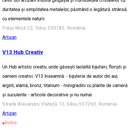
celor doi artizani îmbină gingășia și frumusețea cristalelor cu
duritatea și simplitatea metalelor, păstrând o legătură strânsă
cu elementele naturii.
Piața Mică 22, Sibiu 550182, România
Artizan
V13 Hub Creativ
Un Hub artistic creativ, unde găsești laolaltă bijutieri, floriști și
oameni creativi. V13 înseamnă: - bijuterie de autor din aur,
argint, alamă, bronz, titanium - minigradini cu plante de cameră
și suculente - articole decorative și nu numai
Strada Alexandru Vlahuță 13, Sibiu 557260, Romania
Artizan
Închis