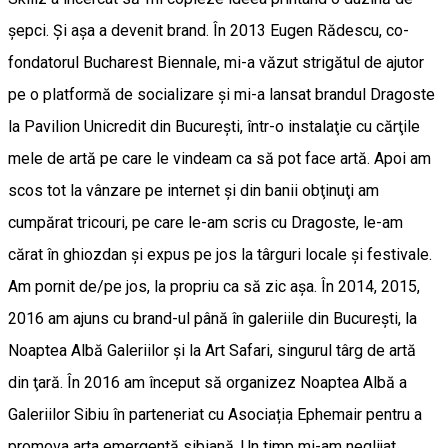
șepci. Şi aşa a devenit brand. În 2013 Eugen Rădescu, co-
fondatorul Bucharest Biennale, mi-a văzut strigătul de ajutor
pe o platformă de socializare și mi-a lansat brandul Dragoste
la Pavilion Unicredit din București, într-o instalaţie cu cărţile
mele de artă pe care le vindeam ca să pot face artă. Apoi am
scos tot la vânzare pe internet și din banii obţinuţi am
cumpărat tricouri, pe care le-am scris cu Dragoste, le-am
cărat în ghiozdan şi expus pe jos la târguri locale şi festivale.
Am pornit de/pe jos, la propriu ca să zic așa. În 2014, 2015,
2016 am ajuns cu brand-ul până în galeriile din Bucureşti, la
Noaptea Albă Galeriilor şi la Art Safari, singurul târg de artă
din ţară. În 2016 am început să organizez Noaptea Albă a
Galeriilor Sibiu în parteneriat cu Asociația Ephemair pentru a
promova arta emergentă sibiană. Un timp mi-am neglijat