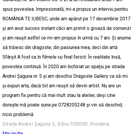
spus povestea. Impresionată, mi-a propus un interviu pentru
ROMÂNIA TE IUBESC, unde am apărut pe 17 decembrie 2017
și am avut succes instant căci am primit o groază de comenzi
și am reușit astfel ce mi-am propus în urmă cu 7 ani. Și anume
să trăiesc din dragoste, din pasiunea mea, deci din artă.
Sfârșit A fost ca în filmele cu final fericit. În realitate însă,
povestea continuă. În 2020 am închiriat un spațiu pe strada
Andrei Șaguna nr. 5 și am deschis Dragoste Gallery ca să-mi
și expun arta, dacă tot am reușit să devin artist. Nu are un
program fix pentru că mai mult stau la atelier, deși cine
dorește mă poate suna pe 0728205248 și vin să deschid,
nicio problemă.
Strada Andrei Șaguna 5, Sibiu 550009, România
Mai multe