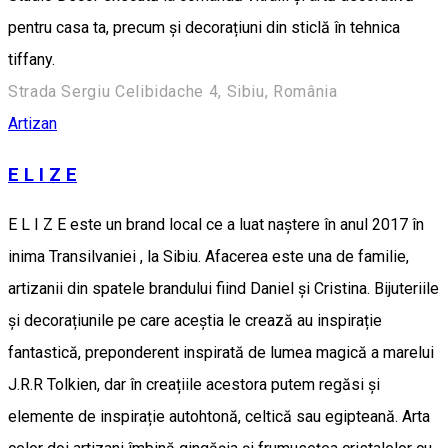
pentru casa ta, precum și decorațiuni din sticlă în tehnica
tiffany.
Strada Sergiu Celibidache 4, Sibiu, România
Artizan
E L I Z E
E L I Z E este un brand local ce a luat naștere în anul 2017 în
inima Transilvaniei , la Sibiu. Afacerea este una de familie,
artizanii din spatele brandului fiind Daniel și Cristina. Bijuteriile
și decorațiunile pe care aceștia le crează au inspirație
fantastică, preponderent inspirată de lumea magică a marelui
J.R.R Tolkien, dar în creațiile acestora putem regăsi și
elemente de inspirație autohtonă, celtică sau egipteană. Arta