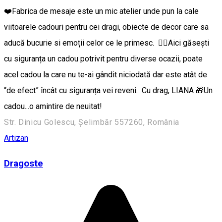
❤️Fabrica de mesaje este un mic atelier unde pun la cale
viitoarele cadouri pentru cei dragi, obiecte de decor care sa
aducă bucurie si emoții celor ce le primesc. 👉🏼Aici găsești
cu siguranța un cadou potrivit pentru diverse ocazii, poate
acel cadou la care nu te-ai gândit niciodată dar este atât de
“de efect” încât cu siguranța vei reveni. Cu drag, LIANA 🎁Un
cadou...o amintire de neuitat!
Str. Dinicu Golescu, Șelimbăr 557260, România
Artizan
Dragoste