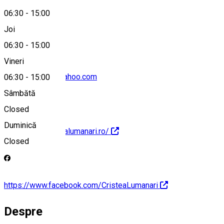
06:30
-
15:00
0758222322
Joi
06:30
-
15:00
Vineri
ciprian.cristea@yahoo.com
06:30
-
15:00
Sâmbătă
Closed
Duminică
http://www.cristealumanari.ro/
Closed
https://www.facebook.com/CristeaLumanari
Despre