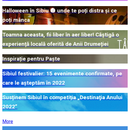
Halloween în Sibiu 🎃 unde te poți distra și ce
poți mânca
Toamna aceasta, fii liber în aer liber! Câștigă o
experiență locală oferită de Anii Drumeției
Inspirație pentru Paște
Sibiul festivalier: 15 evenimente confirmate, pe
care le așteptăm în 2022
Susținem Sibiul în competiția „Destinaţia Anului
2022”
More