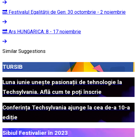
🔜 Festivalul Egalității de Gen: 30 octombrie - 2 noiembrie
🔜 Ars HUNGARICA: 8 - 17 noiembrie
Similar Suggestions
TURSIB
Luna iunie unește pasionații de tehnologie la
Techsylvania. Află cum te poți înscrie
Conferința Techsylvania ajunge la cea de-a 10-a
ediție
Sibiul Festivalier în 2023