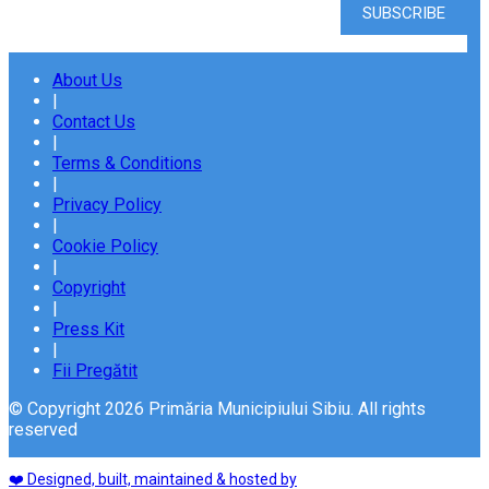
About Us
|
Contact Us
|
Terms & Conditions
|
Privacy Policy
|
Cookie Policy
|
Copyright
|
Press Kit
|
Fii Pregătit
© Copyright 2026 Primăria Municipiului Sibiu. All rights
reserved
❤️ Designed, built, maintained & hosted by