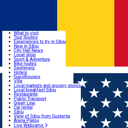
Sign In
Sign Up Free
Discover
What to visit
Tour Routes
Useful info
Experiences to try in Sibiu
Podcast
New in Sibiu
Culture
City Hall News
Activities & Adventure
Museums
Local shop
Churches
Sibiu artisans
Sport & Adventure
Parks, Zoo
Sibiul Verde
Bike routes
Accommodation
County of Sibiu
Public services
Swimming
Română
Education
Riding
Hotels
How do I get to Sibiu
Indoor activities
Guesthouses
Food, Drinks & Nightlife
Tourist Info
Loc de joacă indoor
Villa
Tour Guides
Loc de joacă outdoor
Hostels
Local markets and grocery stores
Guided tours
Ski
Motel
Local breakfast Sibiu
Transport & Parking
Publicații locale
Ice skating
Camping
Restaurante
Beauty salons
Yoga
Renting rooms
Pizza
Public Transport
Rooms for rent
Fast Food
Green Line
Live Webcams
Accommodation outside Sibiu
Coffee
Car rental
Sweets
Rent a bike
Sibiu
Pub, Bar
Scooter rentals
View of Sibiu from Gusterita
Night clubs
Taxi
Arena Platoș
Bakeries
Ride Sharing
Live Webcams
Home
Article
Sibiul Festivalier 2024