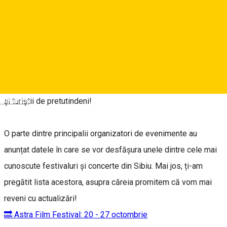
multor turiști din țară și din străinătate.
Festivaluri culturale ce reunesc scene de teatru în aer liber,
filme de calitate și concerte ale unor artiști renumiți, dar și
evenimente de street food unde ne vom bucura de o
multitudine de preparate delicioase, toate vor încânta sibienii
Deutsch
și turiștii de pretutindeni!
O parte dintre principalii organizatori de evenimente au
anunțat datele în care se vor desfășura unele dintre cele mai
cunoscute festivaluri și concerte din Sibiu. Mai jos, ți-am
pregătit lista acestora, asupra căreia promitem că vom mai
reveni cu actualizări!
🔜 Astra Film Festival: 20 - 27 octombrie