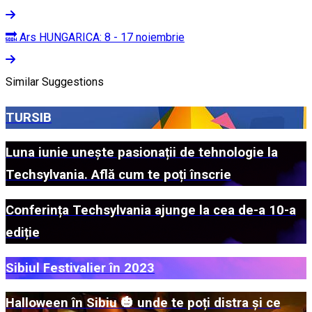
🔜 Ars HUNGARICA: 8 - 17 noiembrie
Similar Suggestions
TURSIB
Luna iunie unește pasionații de tehnologie la
Techsylvania. Află cum te poți înscrie
Conferința Techsylvania ajunge la cea de-a 10-a
ediție
Sibiul Festivalier în 2023
Halloween în Sibiu 🎃 unde te poți distra și ce