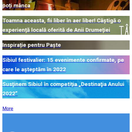
poți mânca
Toamna aceasta, fii liber în aer liber! Câștigă o
experiență locală oferită de Anii Drumeției
Inspirație pentru Paște
Sibiul festivalier: 15 evenimente confirmate, pe
care le așteptăm în 2022
Susținem Sibiul în competiția „Destinaţia Anului
2022”
More