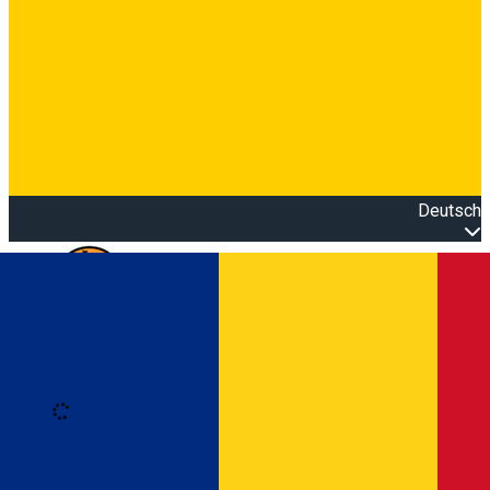
Deutsch
Open main menu
Loading
Anmeldung
Anmelden