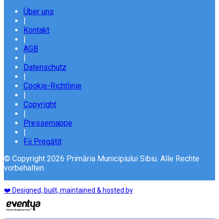
Über uns
|
Kontakt
|
AGB
|
Datenschutz
|
Cookie-Richtlinie
|
Copyright
|
Pressemappe
|
Fii Pregătit
© Copyright 2026 Primăria Municipiului Sibiu. Alle Rechte
vorbehalten
❤️ Designed, built, maintained & hosted by