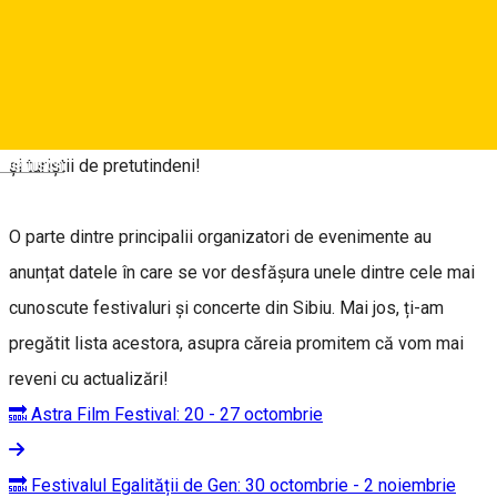
Festivaluri culturale ce reunesc scene de teatru în aer liber,
filme de calitate și concerte ale unor artiști renumiți, dar și
evenimente de street food unde ne vom bucura de o
multitudine de preparate delicioase, toate vor încânta sibienii
Deutsch
și turiștii de pretutindeni!
O parte dintre principalii organizatori de evenimente au
anunțat datele în care se vor desfășura unele dintre cele mai
cunoscute festivaluri și concerte din Sibiu. Mai jos, ți-am
pregătit lista acestora, asupra căreia promitem că vom mai
reveni cu actualizări!
🔜 Astra Film Festival: 20 - 27 octombrie
🔜 Festivalul Egalității de Gen: 30 octombrie - 2 noiembrie