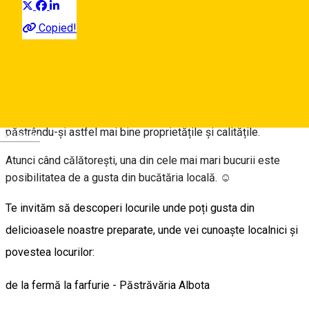
Programul „Mic dejun sibian” este creat din dorința de a
Copied!
promova gastronomia regiunii prin produse și rețete locale,
preparate artizanale, produse proaspete de sezon și cultura
locală în rândul vizitatorilor în regiunea Sibiu. Acest program
este construit pe principiul Slow food, conform căruia un
produs alimentar nu trebuie să călătorească la distanțe mari
de la locul unde a fost produs până la locul consumului,
păstrându-și astfel mai bine proprietățile și calitățile.
Deutsch
Atunci când călătorești, una din cele mai mari bucurii este
posibilitatea de a gusta din bucătăria locală. ☺️
Te invităm să descoperi locurile unde poți gusta din
delicioasele noastre preparate, unde vei cunoaște localnici și
povestea locurilor:
de la fermă la farfurie - Păstrăvăria Albota