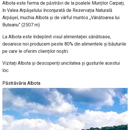
Albota este ferma de păstrăvi de la poalele Munților Carpați,
în Valea Arpășelului înconjurată de Rezervația Naturală
Arpășel, muchia Albota și de vârful muntos „Vânătoarea lui
Buteanu” (2507 m).
La Albota este îndeplinit visul alimentației sănătoase,
deoarece noi producem peste 80% din alimentele și băuturile
pe care le oferim clienților noștri.
Vizitați Albota și descoperiți unicitatea și gusturile acestui
loc.
Păstrăvăria Albota