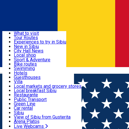
Sign In
Sign Up Free
Discover
What to visit
Tour Routes
Useful info
Experiences to try in Sibiu
Podcast
New in Sibiu
Culture
City Hall News
Activities & Adventure
Museums
Local shop
Churches
Sibiu artisans
Sport & Adventure
Parks, Zoo
Sibiul Verde
Bike routes
Accommodation
County of Sibiu
Public services
Swimming
Română
Education
Riding
Hotels
How do I get to Sibiu
Indoor activities
Guesthouses
Food, Drinks & Nightlife
Tourist Info
Loc de joacă indoor
Villa
Tour Guides
Loc de joacă outdoor
Hostels
Local markets and grocery stores
Guided tours
Ski
Motel
Local breakfast Sibiu
Transport & Parking
Publicații locale
Ice skating
Camping
Restaurante
Beauty salons
Yoga
Renting rooms
Pizza
Public Transport
Rooms for rent
Fast Food
Green Line
Live Webcams
Accommodation outside Sibiu
Coffee
Car rental
Sweets
Rent a bike
Sibiu
Pub, Bar
Scooter rentals
View of Sibiu from Gusterita
Night clubs
Taxi
Arena Platoș
Bakeries
Ride Sharing
Live Webcams
Home
Article
Local breakfast Sibiu