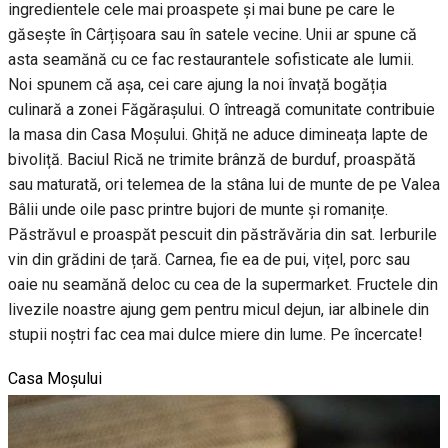
ingredientele cele mai proaspete și mai bune pe care le
găsește în Cârțișoara sau în satele vecine. Unii ar spune că
asta seamănă cu ce fac restaurantele sofisticate ale lumii.
Noi spunem că așa, cei care ajung la noi învață bogăția
culinară a zonei Făgărașului. O întreagă comunitate contribuie
la masa din Casa Moșului. Ghiță ne aduce dimineața lapte de
bivoliță. Baciul Rică ne trimite brânză de burduf, proaspătă
sau maturată, ori telemea de la stâna lui de munte de pe Valea
Bâlii unde oile pasc printre bujori de munte și romanițe.
Păstrăvul e proaspăt pescuit din păstrăvăria din sat. Ierburile
vin din grădini de țară. Carnea, fie ea de pui, vițel, porc sau
oaie nu seamănă deloc cu cea de la supermarket. Fructele din
livezile noastre ajung gem pentru micul dejun, iar albinele din
stupii noștri fac cea mai dulce miere din lume. Pe încercate!
Casa Moșului