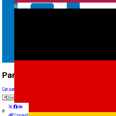
English
Parcare - Rotarilor
Car parking
Distribuie
Copied!