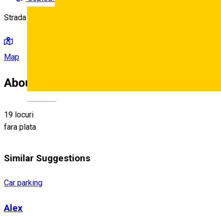
Strada Rotarilor,
Map
About
Deutsch
19 locuri
fara plata
Similar Suggestions
Car parking
Alex