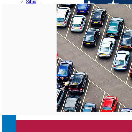
Parking tickets
Sibiu
Parking places
View of Sibiu from Gusterita
Electric vehicle charging points
Arena Platoș