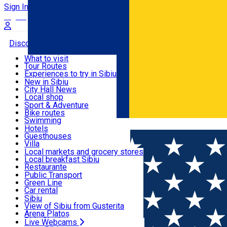
Sign In
Sign Up Free
Discover
What to visit
Tour Routes
Useful info
Experiences to try in Sibiu
Podcast
New in Sibiu
Culture
City Hall News
Activities & Adventure
Museums
Local shop
Churches
Sibiu artisans
Sport & Adventure
Parks, Zoo
Sibiul Verde
Bike routes
Accommodation
County of Sibiu
Public services
Swimming
Română
Education
Riding
Hotels
How do I get to Sibiu
Indoor activities
Guesthouses
Food, Drinks & Nightlife
Tourist Info
Loc de joacă indoor
Villa
Tour Guides
Loc de joacă outdoor
Hostels
Local markets and grocery stores
Guided tours
Ski
Motel
Local breakfast Sibiu
Transport & Parking
Publicații locale
Ice skating
Camping
Restaurante
Beauty salons
Yoga
Renting rooms
Pizza
Public Transport
Rooms for rent
Fast Food
Green Line
Live Webcams
Accommodation outside Sibiu
Coffee
Car rental
Sweets
Rent a bike
Sibiu
Pub, Bar
Scooter rentals
View of Sibiu from Gusterita
Night clubs
Taxi
Arena Platoș
Bakeries
Ride Sharing
Live Webcams
Home
Car parking
Parcare - Rotarilor