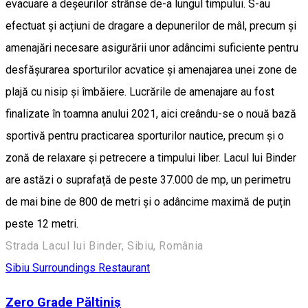
evacuare a deșeurilor strânse de-a lungul timpului. S-au
efectuat și acțiuni de dragare a depunerilor de mâl, precum și
amenajări necesare asigurării unor adâncimi suficiente pentru
desfășurarea sporturilor acvatice și amenajarea unei zone de
plajă cu nisip și îmbăiere. Lucrările de amenajare au fost
finalizate în toamna anului 2021, aici creându-se o nouă bază
sportivă pentru practicarea sporturilor nautice, precum și o
zonă de relaxare și petrecere a timpului liber. Lacul lui Binder
are astăzi o suprafață de peste 37.000 de mp, un perimetru
de mai bine de 800 de metri și o adâncime maximă de puțin
peste 12 metri.
Strada Lacul lui Binder, Sibiu, România
Sibiu Surroundings
Restaurant
Zero Grade Păltiniș