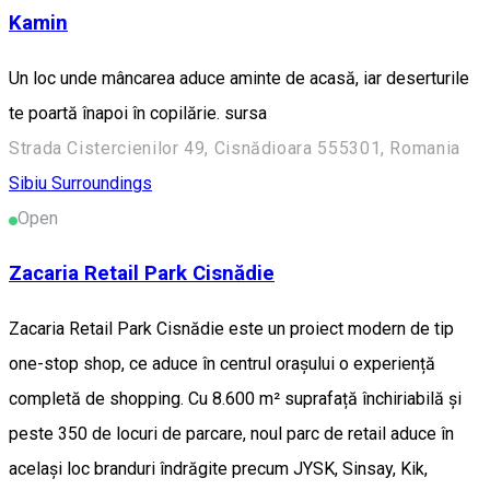
Kamin
Un loc unde mâncarea aduce aminte de acasă, iar deserturile
te poartă înapoi în copilărie. sursa
Strada Cistercienilor 49, Cisnădioara 555301, Romania
Sibiu Surroundings
Open
Zacaria Retail Park Cisnădie
Zacaria Retail Park Cisnădie este un proiect modern de tip
one-stop shop, ce aduce în centrul orașului o experiență
completă de shopping. Cu 8.600 m² suprafață închiriabilă și
peste 350 de locuri de parcare, noul parc de retail aduce în
același loc branduri îndrăgite precum JYSK, Sinsay, Kik,