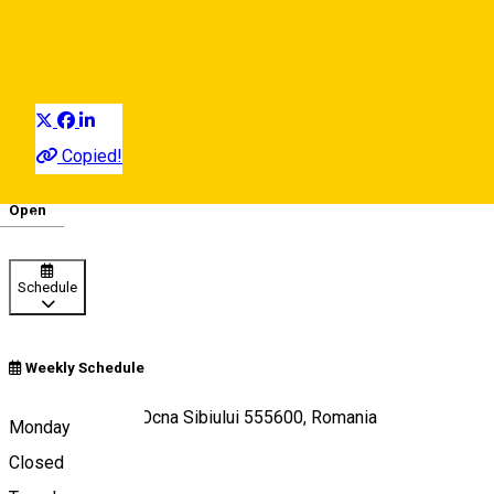
Swimming
Sibiu Surroundings
Distribuie
Copied!
10:00 - 20:00
Open
Deutsch
Schedule
Weekly Schedule
Strada Băilor 22, Ocna Sibiului 555600, Romania
Monday
Closed