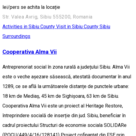
lei/pers se achita la locație
Str. Valea Avrig, Sibiu 555200, Romania
Activities in Sibiu County
Visit in Sibiu County
Sibiu
Surroundings
Cooperativa Alma Vii
Antreprenoriat social în zona rurală a județului Sibiu. Alma Vii
este o veche așezare săsească, atestată documentar în anul
1289, ce se află la următoarele distanțe de punctele urbane:
18 km de Mediaș, 45 km de Sighișoara, 63 km de Sibiu.
Cooperativa Alma Vii este un proiect al Heritage Restore,
întreprindere socială de inserție din jud. Sibiu, beneficiar în
cadrul proiectului Structuri de economie sociala SOLIDARe
(POCU/449/4/16/128141) Proiect cofinanțat din FSE prin