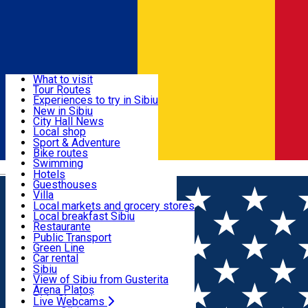
Sign In
Sign Up Free
Discover
What to visit
Tour Routes
Useful info
Experiences to try in Sibiu
Podcast
New in Sibiu
Culture
City Hall News
Activities & Adventure
Museums
Local shop
Churches
Sibiu artisans
Sport & Adventure
Parks, Zoo
Sibiul Verde
Bike routes
Accommodation
County of Sibiu
Public services
Swimming
Română
Education
Riding
Hotels
How do I get to Sibiu
Indoor activities
Guesthouses
Food, Drinks & Nightlife
Tourist Info
Loc de joacă indoor
Villa
Tour Guides
Loc de joacă outdoor
Hostels
Local markets and grocery stores
Guided tours
Ski
Motel
Local breakfast Sibiu
Transport & Parking
Publicații locale
Ice skating
Camping
Restaurante
Beauty salons
Yoga
Renting rooms
Pizza
Public Transport
Rooms for rent
Fast Food
Green Line
Live Webcams
Accommodation outside Sibiu
Coffee
Car rental
Sweets
Rent a bike
Sibiu
Pub, Bar
Scooter rentals
View of Sibiu from Gusterita
Night clubs
Taxi
Arena Platoș
Bakeries
Ride Sharing
Live Webcams
Home
Places
Piscina Complex Balnear Jasmine