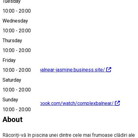
Tuesday
Map
10:00
-
20:00
Wednesday
10:00
-
20:00
0728 288 919
Thursday
10:00
-
20:00
Friday
https://complex-balnear-jasmine.business.site/
10:00
-
20:00
Saturday
10:00
-
20:00
Sunday
https://www.facebook.com/watch/complexbalnear/
10:00
-
20:00
About
Răcoriți-vă în piscina unei dintre cele mai frumoase clădiri ale