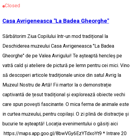
Closed
Casa Avrigeneasca "La Badea Gheorghe"
Sărbătorim Ziua Copilului într-un mod tradițional la
Deschiderea muzeului Casa Avrigeneasca "La Badea
Gheorghe" de pe Valea Avrigului! Te așteaptă hencleș pe
vatră cald și ateliere de pictură pe lemn pentru cei mici. Vino
să descoperi articole tradiționale unice din satul Avrig la
Muzeul Nostru de Artă! Fii martor la o demonstrație
captivantă de țesut tradițional și explorează obiecte vechi
care spun povești fascinante. O mica ferma de animale este
in curtea muzeului, pentru copilași. O zi plină de distracție și
bucurie te așteaptă! Locația evenimentului o găsiți aici
https://maps.app.goo.gl/8bwVGy6EzYTdxoYt9 * Intrare 20