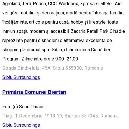
Agroland, Tedi, Pepco, CCC, Worldbox, Xpress și altele. Aici
vei găsi mobilier și decorațiuni, modă pentru întreaga familie,
încălțăminte, articole pentru casă, hobby și lifestyle, toate
într-un spațiu modern și accesibil. Zacaria Retail Park Cinădie
reprezintă pentru cisnădieni o alternativă excelentă de
shopping la drumul spre Sibiu, chiar în inima Cisnădiei.
Program: Zilnic între orele 9.00 -21.00
Strada Cindrelului 45A, Sibiu 555300, Romania
Sibiu Surroundings
Primăria Comunei Biertan
Foto (c) Sorin Onisor
Piața 1 Decembrie 1918 19, Biertan 557045, Romania
Sibiu Surroundings