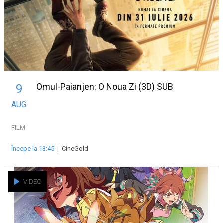
Omul-Paianjen: O Noua Zi (3D) SUB
9
AUG
FILM
Începe la 13:45
|
CineGold
VIDEO