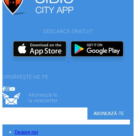
DESCARCĂ GRATUIT
URMĂREȘTE-NE PE
Abonează-te
la newsletter
Despre noi