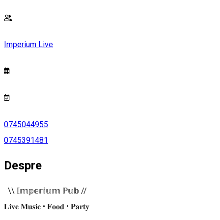
Imperium Live
0745044955
0745391481
Despre
\\ 𝕀𝕞𝕡𝕖𝕣𝕚𝕦𝕞 ℙ𝕦𝕓 //
𝐋𝐢𝐯𝐞 𝐌𝐮𝐬𝐢𝐜 • 𝐅𝐨𝐨𝐝 • 𝐏𝐚𝐫𝐭𝐲