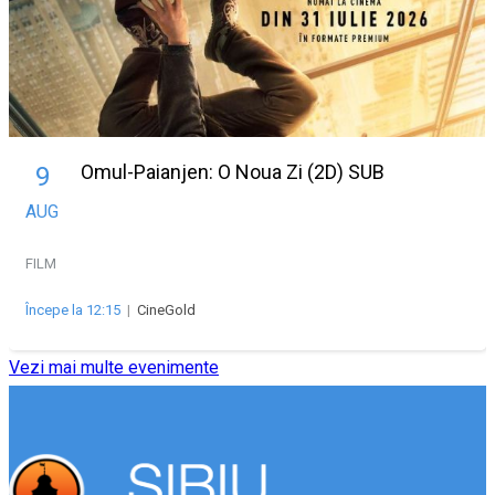
Omul-Paianjen: O Noua Zi (2D) SUB
9
AUG
FILM
Începe la 12:15
|
CineGold
Vezi mai multe evenimente