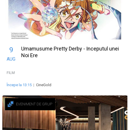
Umamusume Pretty Derby - Inceputul unei
9
Noi Ere
AUG
FILM
Începe la 13:15
|
CineGold
EVENIMENT DE GRUP