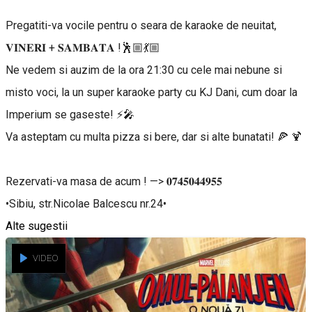
Pregatiti-va vocile pentru o seara de karaoke de neuitat,
𝐕𝐈𝐍𝐄𝐑𝐈 + 𝐒𝐀𝐌𝐁𝐀𝐓𝐀 !🕺🏼💃🏼
Ne vedem si auzim de la ora 21:30 cu cele mai nebune si
misto voci, la un super karaoke party cu KJ Dani, cum doar la
Imperium se gaseste! ⚡️🎤
Va asteptam cu multa pizza si bere, dar si alte bunatati! 🍕 🍹
Rezervati-va masa de acum ! —> 𝟎𝟕𝟒𝟓𝟎𝟒𝟒𝟗𝟓𝟓
•Sibiu, str.Nicolae Balcescu nr.24•
Alte sugestii
VIDEO