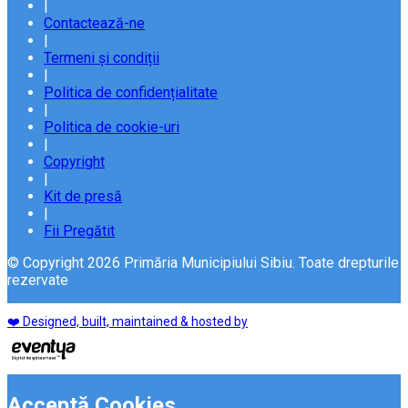
|
Contactează-ne
|
Termeni și condiții
|
Politica de confidențialitate
|
Politica de cookie-uri
|
Copyright
|
Kit de presă
|
Fii Pregătit
© Copyright 2026 Primăria Municipiului Sibiu. Toate drepturile
rezervate
❤️ Designed, built, maintained & hosted by
Acceptă Cookies