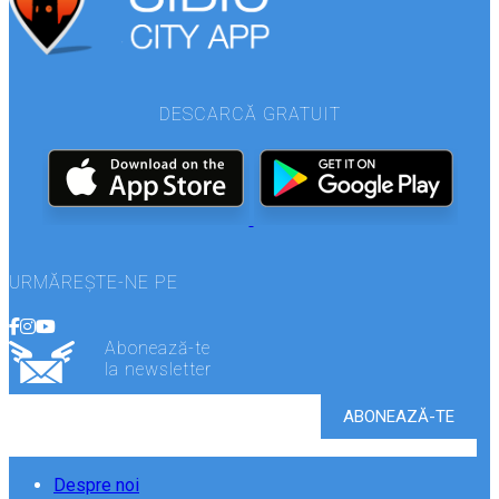
DESCARCĂ GRATUIT
URMĂREȘTE-NE PE
Abonează-te
la newsletter
Despre noi