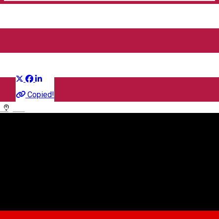
Spectacol coral și literar-
muzical
Distribuie
Concert
Copied!
English
Biserica Ursulinelor
Str. General Gheorghe Magheru, Nr. 34-36 Sibiu, România
Asociatia HID - Centrul Cultural Maghiar Sibiu