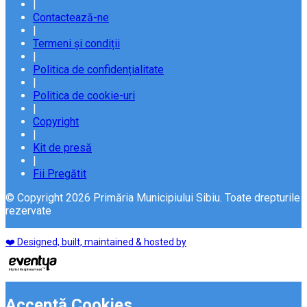
|
Contactează-ne
|
Termeni și condiții
|
Politica de confidențialitate
|
Politica de cookie-uri
|
Copyright
|
Kit de presă
|
Fii Pregătit
© Copyright 2026 Primăria Municipiului Sibiu. Toate drepturile
rezervate
❤️ Designed, built, maintained & hosted by
Acceptă Cookies