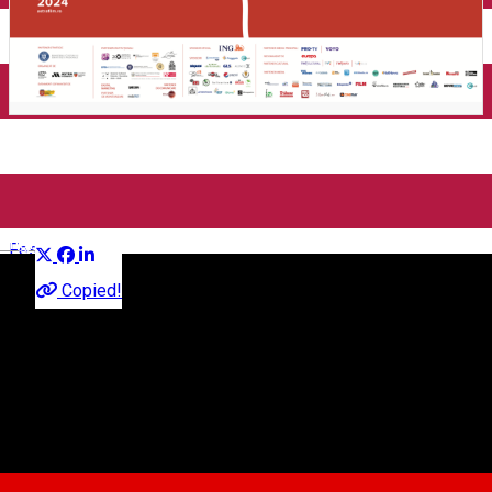
Astra Film Festival 2024
Distribuie
English
Festival
Copied!
Piața Mare, Sibiu, Romania
Hartă