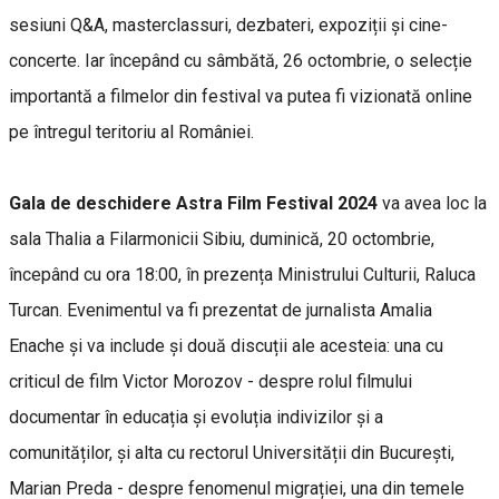
sesiuni Q&A, masterclassuri, dezbateri, expoziții și cine-
concerte. Iar începând cu sâmbătă, 26 octombrie, o selecție
importantă a filmelor din festival va putea fi vizionată online
pe întregul teritoriu al României.
Gala de deschidere Astra Film Festival 2024
va avea loc la
sala Thalia a Filarmonicii Sibiu, duminică, 20 octombrie,
începând cu ora 18:00, în prezența Ministrului Culturii, Raluca
Turcan. Evenimentul va fi prezentat de jurnalista Amalia
Enache și va include și două discuții ale acesteia: una cu
criticul de film Victor Morozov - despre rolul filmului
documentar în educația și evoluția indivizilor și a
comunităților, și alta cu rectorul Universității din București,
Marian Preda - despre fenomenul migrației, una din temele