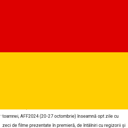
Astra Film Festival 2025
Despre
Festivalul Internațional de Film Documentar Astra Film
Festival, intrat în al patrulea deceniu, începe duminică, la Sibiu,
cu un film proiectat în premieră, unul despre care se vorbește
deja la superlativ. Este vorba despre documentarul „
Tata”,
de
Lina Vdovîi și Radu Ciorniciuc. Eveniment cultural important al
Deutsch
toamnei, AFF2024 (20-27 octombrie) înseamnă opt zile cu
zeci de filme prezentate în premieră, de întâlniri cu regizorii și