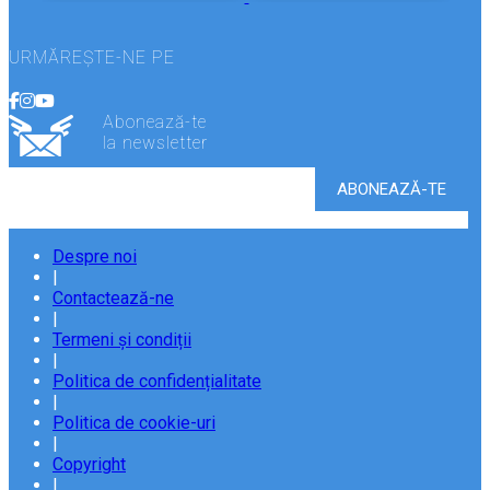
URMĂREȘTE-NE PE
Abonează-te
la newsletter
Despre noi
|
Contactează-ne
|
Termeni și condiții
|
Politica de confidențialitate
|
Politica de cookie-uri
|
Copyright
|