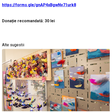
https://forms.gle/gnAP4xBgwNv71urk8
Donație recomandată: 30 lei
Alte sugestii