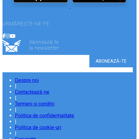
URMĂREȘTE-NE PE
Abonează-te
la newsletter
Despre noi
|
Contactează-ne
|
Termeni și condiții
|
Politica de confidențialitate
|
Politica de cookie-uri
|