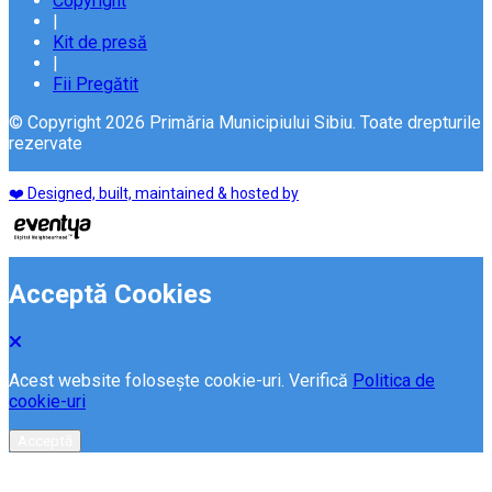
Copyright
|
Kit de presă
|
Fii Pregătit
© Copyright 2026 Primăria Municipiului Sibiu. Toate drepturile
rezervate
❤️ Designed, built, maintained & hosted by
Acceptă Cookies
Acest website folosește cookie-uri. Verifică
Politica de
cookie-uri
Acceptă