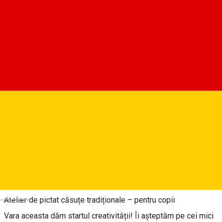
Strada Vopsitorilor 17, Sibiu, Romania
Atelier 17
Rezervări
Despre
Deutsch
Atelier de pictat căsuțe tradiționale – pentru copii
Vara aceasta dăm startul creativității! Îi așteptăm pe cei mici