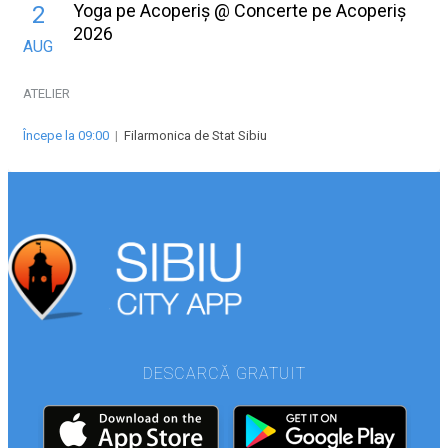
Yoga pe Acoperiș @ Concerte pe Acoperiș
2
2026
AUG
ATELIER
Începe la 09:00
|
Filarmonica de Stat Sibiu
DESCARCĂ GRATUIT