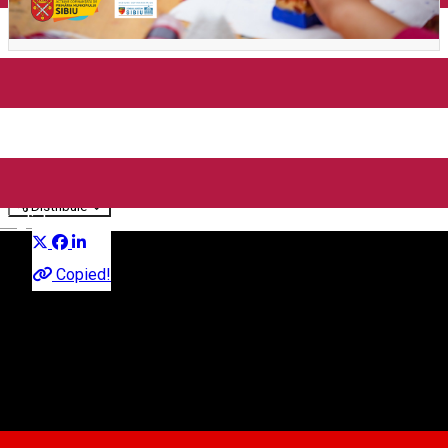
Atelier „Vacanța la casa
bunicii” cu Diana-Ribana în
Orașul Artiștilor
Distribuie
English
Atelier
Copied!
Orașul Artiștilor
Piata Mica, Sibiu, Romania