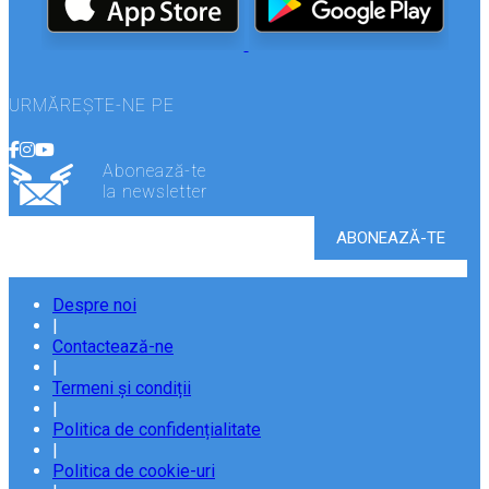
URMĂREȘTE-NE PE
Abonează-te
la newsletter
Despre noi
|
Contactează-ne
|
Termeni și condiții
|
Politica de confidențialitate
|
Politica de cookie-uri