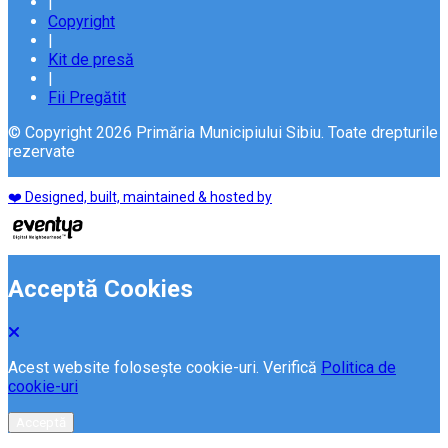
|
Copyright
|
Kit de presă
|
Fii Pregătit
© Copyright 2026 Primăria Municipiului Sibiu. Toate drepturile
rezervate
❤️ Designed, built, maintained & hosted by
Acceptă Cookies
Acest website folosește cookie-uri. Verifică
Politica de
cookie-uri
Acceptă