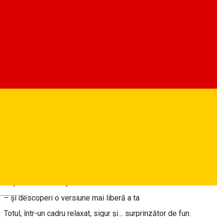
Introsfera.ro
Rezervări
Despre
Challenge Yourself este o experiență de 2 ore în care:
– îți testezi limitele
– îți antrenezi curajul
Deutsch
– și descoperi o versiune mai liberă a ta
Totul, într-un cadru relaxat, sigur și… surprinzător de fun.