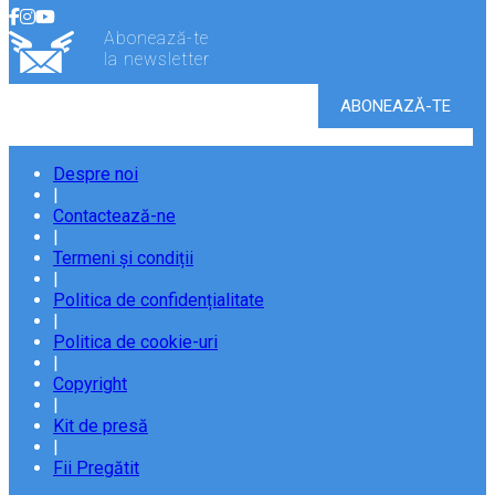
Abonează-te
la newsletter
Despre noi
|
Contactează-ne
|
Termeni și condiții
|
Politica de confidențialitate
|
Politica de cookie-uri
|
Copyright
|
Kit de presă
|
Fii Pregătit