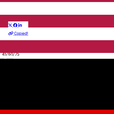
play
Distribuie
Atelier
Copied!
45/60/75
English
Introsfera.ro
intrarea colț cu Str. Rotarilor, Strada Liviu Rebreanu 22, Sibiu
550256, România