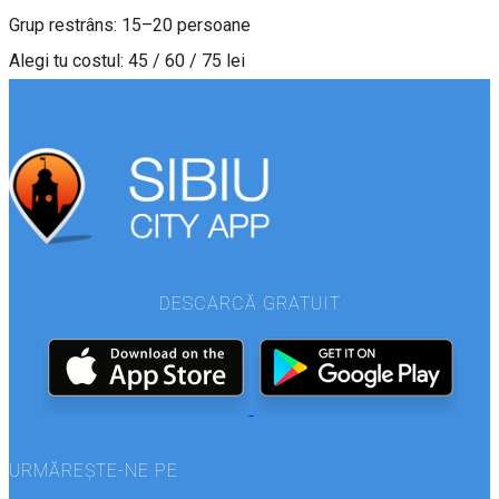
Grup restrâns: 15–20 persoane
Alegi tu costul: 45 / 60 / 75 lei
DESCARCĂ GRATUIT
URMĂREȘTE-NE PE