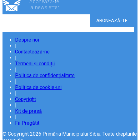
Abonează-te
la newsletter
Despre noi
|
Contactează-ne
|
Termeni și condiții
|
Politica de confidențialitate
|
Politica de cookie-uri
|
Copyright
|
Kit de presă
|
Fii Pregătit
© Copyright 2026 Primăria Municipiului Sibiu. Toate drepturile
rezervate