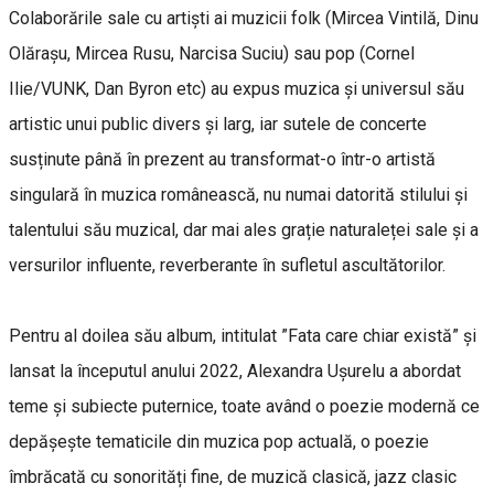
Colaborările sale cu artiști ai muzicii folk (Mircea Vintilă, Dinu
Olărașu, Mircea Rusu, Narcisa Suciu) sau pop (Cornel
Ilie/VUNK, Dan Byron etc) au expus muzica și universul său
artistic unui public divers și larg, iar sutele de concerte
susținute până în prezent au transformat-o într-o artistă
singulară în muzica românească, nu numai datorită stilului și
talentului său muzical, dar mai ales grație naturaleței sale și a
versurilor influente, reverberante în sufletul ascultătorilor.
Pentru al doilea său album, intitulat ”Fata care chiar există” și
lansat la începutul anului 2022, Alexandra Ușurelu a abordat
teme și subiecte puternice, toate având o poezie modernă ce
depășește tematicile din muzica pop actuală, o poezie
îmbrăcată cu sonorități fine, de muzică clasică, jazz clasic