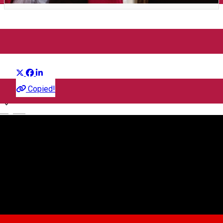
Concert Alexandra Ușurelu
Distribuie
Concert
Copied!
English
Teatrul pentru Copii și Tineret Gong
Teatrul Gong, Str. Al. Odobescu, Sibiu
Teatrul pentru Copii și Tineret Gong