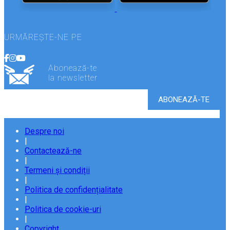
URMĂREȘTE-NE PE
Abonează-te
la newsletter
Despre noi
|
Contactează-ne
|
Termeni și condiții
|
Politica de confidențialitate
|
Politica de cookie-uri
|
Copyright