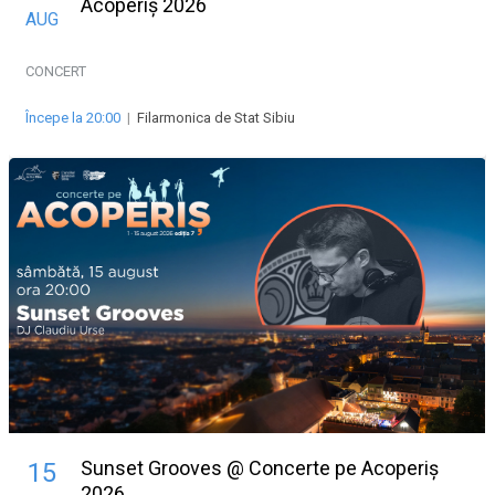
Acoperiș 2026
AUG
CONCERT
Începe la 20:00
|
Filarmonica de Stat Sibiu
Sunset Grooves @ Concerte pe Acoperiș
15
2026