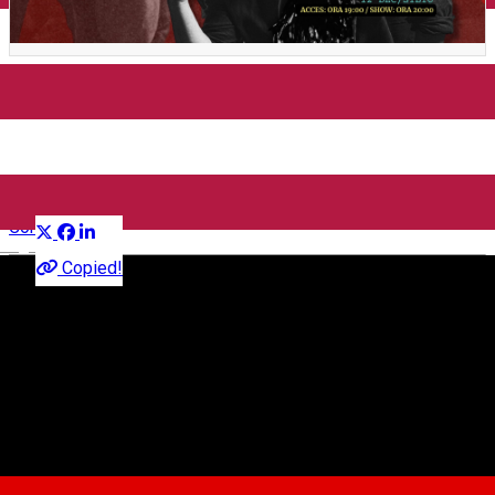
Concert ANTRACT / Lansare
single / Oldies Pub Sibiu
Distribuie
Concert
English
Copied!
Oldies Pub - Live Music
Strada Nicolae Bălcescu, Sibiu, Romania