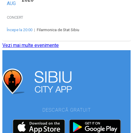
AUG
CONCERT
Începe la 20:00
|
Filarmonica de Stat Sibiu
Vezi mai multe evenimente
DESCARCĂ GRATUIT