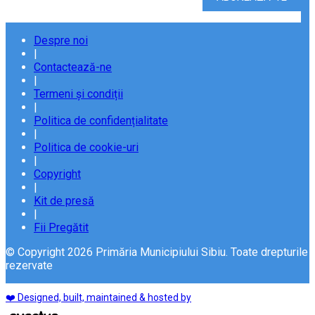
Despre noi
|
Contactează-ne
|
Termeni și condiții
|
Politica de confidențialitate
|
Politica de cookie-uri
|
Copyright
|
Kit de presă
|
Fii Pregătit
© Copyright 2026 Primăria Municipiului Sibiu. Toate drepturile
rezervate
❤️ Designed, built, maintained & hosted by