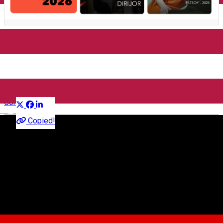
Concert simfonic - Victor
Dumănescu | Inya Cutova
Distribuie
Concert
English
Copied!
Filarmonica de Stat Sibiu
Strada Cetății nr. 3-5, Sibiu