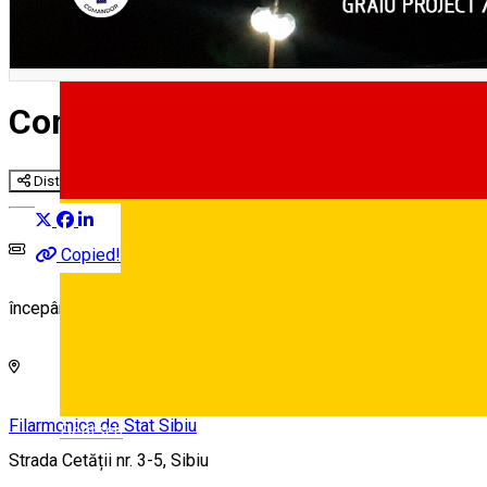
Concerte pe acoperiș
Distribuie
Copied!
începând de la 20 lei
Filarmonica de Stat Sibiu
Deutsch
Strada Cetății nr. 3-5, Sibiu