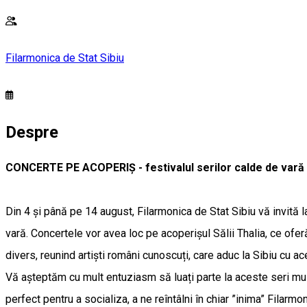
Filarmonica de Stat Sibiu
Despre
CONCERTE PE ACOPERIȘ - festivalul serilor calde de vară l
Din 4 și până pe 14 august, Filarmonica de Stat Sibiu vă invită l
vară. Concertele vor avea loc pe acoperișul Sălii Thalia, ce of
divers, reunind artiști români cunoscuți, care aduc la Sibiu cu a
Vă așteptăm cu mult entuziasm să luați parte la aceste seri muzi
perfect pentru a socializa, a ne reîntâlni în chiar ”inima” Filar