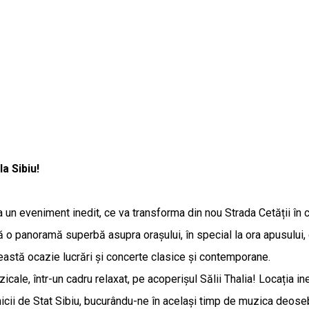
a Sibiu!
a un eveniment inedit, ce va transforma din nou Strada Cetății în 
eră o panoramă superbă asupra orașului, în special la ora apusulu
ceastă ocazie lucrări și concerte clasice și contemporane.
cale, într-un cadru relaxat, pe acoperișul Sălii Thalia! Locația i
monicii de Stat Sibiu, bucurându-ne în același timp de muzica deose