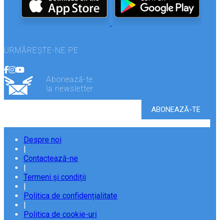
URMĂREȘTE-NE PE
Abonează-te
la newsletter
Despre noi
|
Contactează-ne
|
Termeni și condiții
|
Politica de confidențialitate
|
Politica de cookie-uri