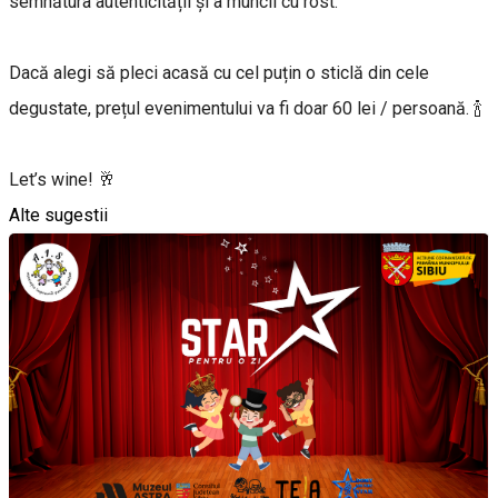
semnătura autenticității și a muncii cu rost.
Dacă alegi să pleci acasă cu cel puțin o sticlă din cele
degustate, prețul evenimentului va fi doar 60 lei / persoană. 🍾
Let’s wine! 🥂
Alte sugestii