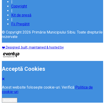
|
Copyright
|
Kit de presă
|
Fii Pregătit
© Copyright 2026 Primăria Municipiului Sibiu. Toate drepturile
rezervate
❤️ Designed, built, maintained & hosted by
Acceptă Cookies
Acest website folosește cookie-uri. Verifică
Politica de
cookie-uri
Acceptă