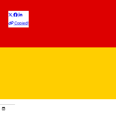
Distribuie
Comunitate
Copied!
Wine Not?
Strada Târgul Vinului 11, Sibiu 557260, Romania
Wine Not?
Deutsch