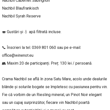
Nachbil Cabernet Sauvignon
Nachbil Blaufrankisch
Nachbil Syrah Reserve
🍣 Gustări și 💧 apă filtrată incluse.
📞 Înscrieri la tel. 0369 801 060 sau pe e-mail:
office@winenot.eu
👥 Maxim 20 de participanți. Preț: 130 lei / persoană.
Crama Nachbil se află în zona Satu Mare, acolo unde dealurile
blânde și solurile bogate se împletesc cu pasiunea pentru vin.
Fie că vorbim de un Riesling mineral, un Pinot Noir elegant
sau un cupaj surprinzător, fiecare vin Nachbil poartă