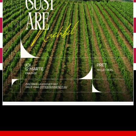
English
Degustare vinuri Nachbil X
Why Not?