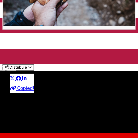
Drumeție culinară: în
căutarea hribilor de iunie
Distribuie
English
În jurul Sibiului
Copied!
Sibiu, Romania