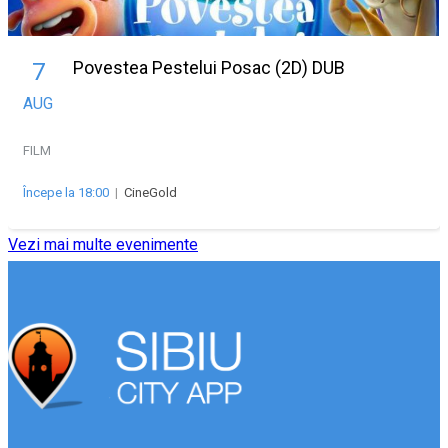
Povestea Pestelui Posac (2D) DUB
7
AUG
FILM
Începe la 18:00
|
CineGold
Vezi mai multe evenimente