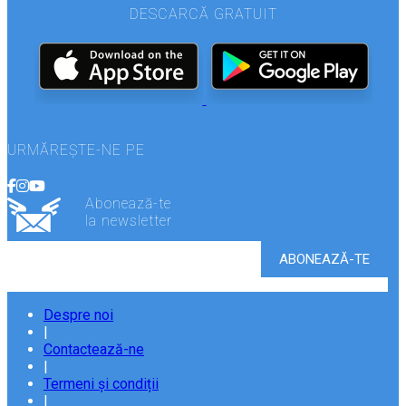
DESCARCĂ GRATUIT
URMĂREȘTE-NE PE
Abonează-te
la newsletter
Despre noi
|
Contactează-ne
|
Termeni și condiții
|