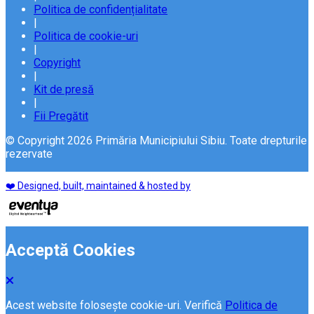
Politica de confidențialitate
|
Politica de cookie-uri
|
Copyright
|
Kit de presă
|
Fii Pregătit
© Copyright 2026 Primăria Municipiului Sibiu. Toate drepturile
rezervate
❤️ Designed, built, maintained & hosted by
Acceptă Cookies
Acest website folosește cookie-uri. Verifică
Politica de