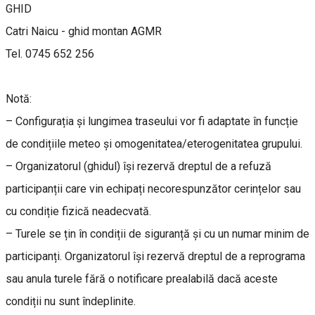
GHID
Catri Naicu - ghid montan AGMR
Tel. 0745 652 256
Notă:
– Configurația și lungimea traseului vor fi adaptate în funcție
de condițiile meteo și omogenitatea/eterogenitatea grupului.
– Organizatorul (ghidul) își rezervă dreptul de a refuză
participanții care vin echipați necorespunzător cerințelor sau
cu condiție fizică neadecvată.
– Turele se țin în condiții de siguranță și cu un numar minim de
participanți. Organizatorul își rezervă dreptul de a reprograma
sau anula turele fără o notificare prealabilă dacă aceste
condiții nu sunt îndeplinite.