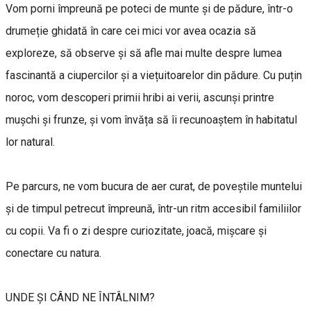
Vom porni împreună pe poteci de munte și de pădure, într-o
drumeție ghidată în care cei mici vor avea ocazia să
exploreze, să observe și să afle mai multe despre lumea
fascinantă a ciupercilor și a viețuitoarelor din pădure. Cu puțin
noroc, vom descoperi primii hribi ai verii, ascunși printre
mușchi și frunze, și vom învăța să îi recunoaștem în habitatul
lor natural.
Pe parcurs, ne vom bucura de aer curat, de poveștile muntelui
și de timpul petrecut împreună, într-un ritm accesibil familiilor
cu copii. Va fi o zi despre curiozitate, joacă, mișcare și
conectare cu natura.
UNDE ȘI CÂND NE ÎNTÂLNIM?