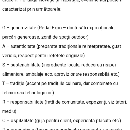
caracterizat prin următoarele:
G – generozitate (Redal Expo – două săli expoziționale,
parcări generoase, zonă de spații outdoor)
A – autenticitate (preparate tradiționale reinterpretate, gust
veridic, respect pentru rețetele originale)
S – sustenabilitate (ingrediente locale, reducerea risipei
alimentare, ambalaje eco, aprovizionare responsabilă etc.)
T – tradiție (accent pe tradițiile culinare, dar combinate cu
tehnici sau tehnologii noi)
R – responsabilitate (față de comunitate, expozanți, vizitatori,
mediu)
O – ospitalitate (grijă pentru client, experiență plăcută etc.)
P – prospețime (focus pe ingrediente proaspete, sezonale,