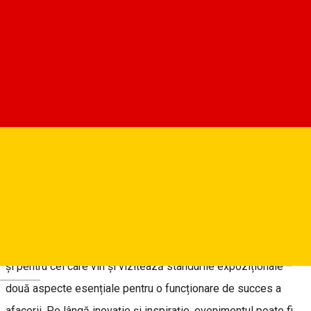
Despre
19-21 martie 2026, Sibiu, Redal Expo – data și locația unde se
vor întâlni producătorii și furnizorii de echipamente, utilaje,
materii prime, soluții și tehnologii cu oamenii specialiști din
industria panificației, patiseriei, cofetăriei, morăritului,
ciocolateriei, gelateriei și HoReCa – mai exact, se va organiza
a 17-a ediție a expoziției internaționale GastroPan.
Evenimentul va avea ca teme principale inovația și inspirația –
atât pentru cei care își vor expune produsele și serviciile, cât
și pentru cei care vin și vizitează standurile expoziționale –
Deutsch
două aspecte esențiale pentru o funcționare de succes a
afacerii. Pe lângă inovație și inspirație, evenimentul poate fi