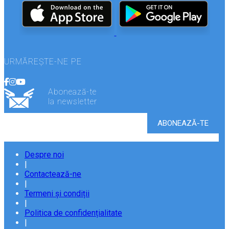
URMĂREȘTE-NE PE
Abonează-te
la newsletter
Despre noi
|
Contactează-ne
|
Termeni și condiții
|
Politica de confidențialitate
|