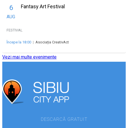
Fantasy Art Festival
6
AUG
FESTIVAL
Începe la 18:00
|
Asociația CreativAct
Vezi mai multe evenimente
DESCARCĂ GRATUIT