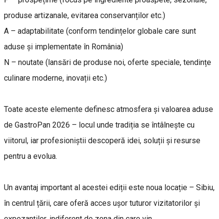
produse artizanale, evitarea conservanților etc.)
A – adaptabilitate (conform tendințelor globale care sunt
aduse și implementate în România)
N – noutate (lansări de produse noi, oferte speciale, tendințe
culinare moderne, inovații etc.)
Toate aceste elemente definesc atmosfera și valoarea aduse
de GastroPan 2026 – locul unde tradiția se întâlnește cu
viitorul, iar profesioniștii descoperă idei, soluții și resurse
pentru a evolua.
Un avantaj important al acestei ediții este noua locație – Sibiu,
în centrul țării, care oferă acces ușor tuturor vizitatorilor și
expozanților, indiferent de zona din care vin.