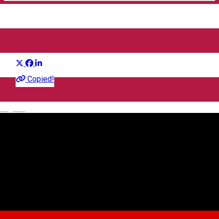
Expo GastroPan 2026
Distribuie
Eveniment gastronomic
Copied!
English
Redal Expo
Bloc, Strada Johann Sebastian Bach 4, Sibiu 557260, Romania
Redal Expo