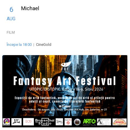
Michael
6
AUG
FILM
Începe la 18:00
|
CineGold