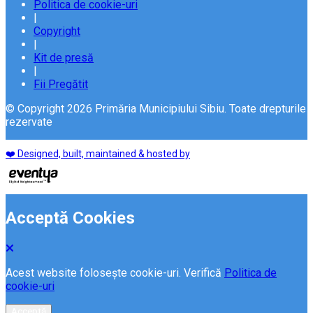
Politica de cookie-uri
|
Copyright
|
Kit de presă
|
Fii Pregătit
© Copyright 2026 Primăria Municipiului Sibiu. Toate drepturile
rezervate
❤️ Designed, built, maintained & hosted by
Acceptă Cookies
Acest website folosește cookie-uri. Verifică
Politica de
cookie-uri
Acceptă