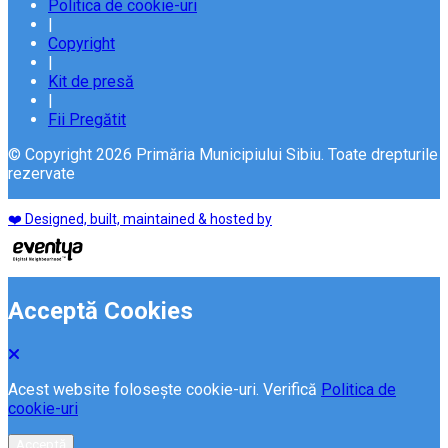
Politica de cookie-uri
|
Copyright
|
Kit de presă
|
Fii Pregătit
© Copyright 2026 Primăria Municipiului Sibiu. Toate drepturile
rezervate
❤️ Designed, built, maintained & hosted by
Acceptă Cookies
Acest website folosește cookie-uri. Verifică
Politica de
cookie-uri
Acceptă