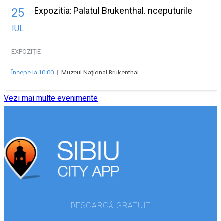
Expozitia: Palatul Brukenthal.Inceputurile
25
IUL
EXPOZIȚIE
Începe la 10:00
|
Muzeul Naţional Brukenthal
Vezi mai multe evenimente
DESCARCĂ GRATUIT