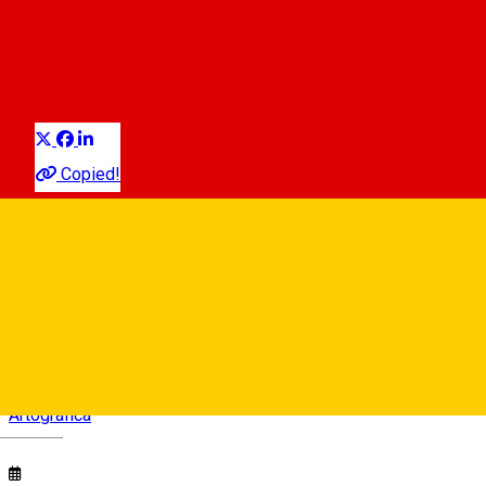
FERESTRE din SIBIU -
Expoziție de fotografie
Distribuie
Expoziție
Copied!
Atelier 17
Strada Vopsitorilor 17, Sibiu, Romania
Artografica
Deutsch