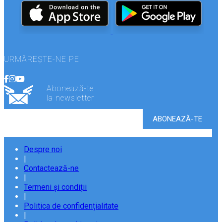
URMĂREȘTE-NE PE
Abonează-te
la newsletter
Despre noi
|
Contactează-ne
|
Termeni și condiții
|
Politica de confidențialitate
|