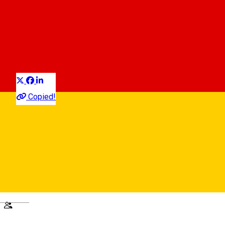
Festivalul internațional
HermannstadtFest - Ediția a
14-a
Distribuie
Festival
Copied!
Strada Cetății 3-5, 550160 Sibiu, România
Hartă
Deutsch