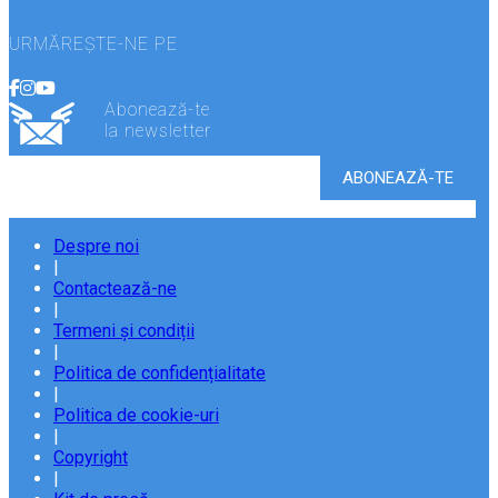
URMĂREȘTE-NE PE
Abonează-te
la newsletter
Despre noi
|
Contactează-ne
|
Termeni și condiții
|
Politica de confidențialitate
|
Politica de cookie-uri
|
Copyright
|